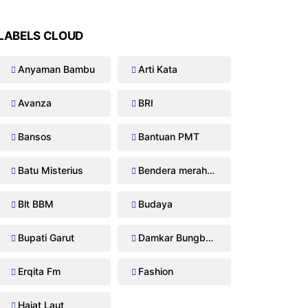
LABELS CLOUD
Anyaman Bambu
Arti Kata
Avanza
BRI
Bansos
Bantuan PMT
Batu Misterius
Bendera merah putih
Blt BBM
Budaya
Bupati Garut
Damkar Bungbulang
Erqita Fm
Fashion
Hajat Laut