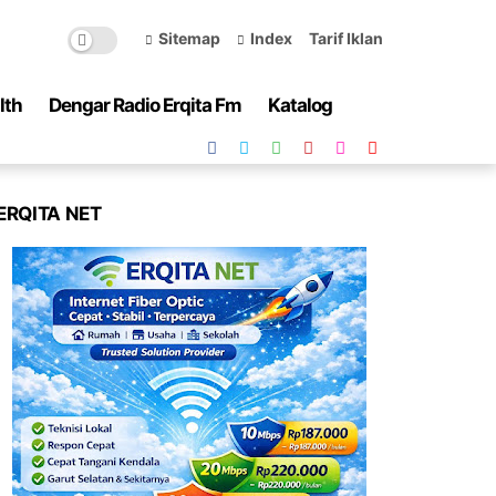
Sitemap
Index
Tarif Iklan
lth
Dengar Radio Erqita Fm
Katalog
ERQITA NET