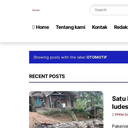
Home
Tentang kami
Kontak
Redak
Showing posts with the label
OTOMOTIF
RECENT POSTS
Satu
ludes
PPKM D
Pakenje