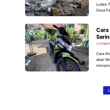
Ludes T
Desa P
Cara
Seri
OTOMOT
Cara Am
atasi M
menjen