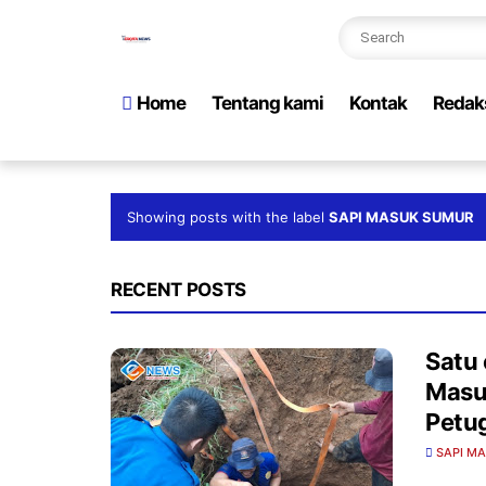
Home
Tentang kami
Kontak
Redak
Showing posts with the label
SAPI MASUK SUMUR
RECENT POSTS
Satu 
Masu
Petu
SAPI M