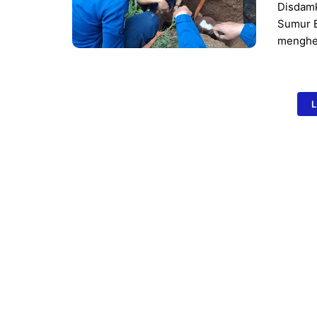
Disdamk
Sumur B
menghe