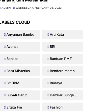
Panjang dan Melelahkan
ADMIN
WEDNESDAY, FEBRUARY 08, 2023
LABELS CLOUD
Anyaman Bambu
Arti Kata
Avanza
BRI
Bansos
Bantuan PMT
Batu Misterius
Bendera merah putih
Blt BBM
Budaya
Bupati Garut
Damkar Bungbulang
Erqita Fm
Fashion