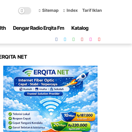
Sitemap
Index
Tarif Iklan
lth
Dengar Radio Erqita Fm
Katalog
ERQITA NET