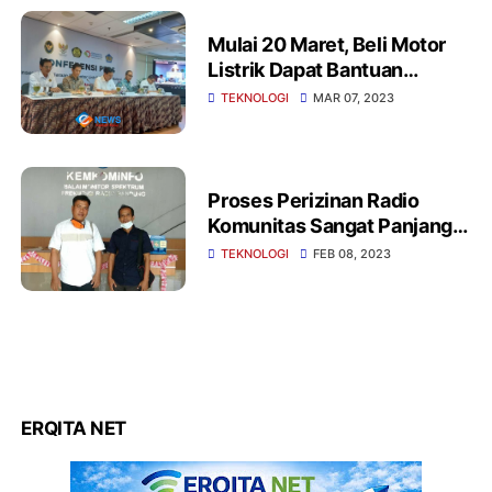
Mulai 20 Maret, Beli Motor
Listrik Dapat Bantuan
Subsidi Rp 7 Juta
TEKNOLOGI
MAR 07, 2023
Proses Perizinan Radio
Komunitas Sangat Panjang
dan Melelahkan
TEKNOLOGI
FEB 08, 2023
ERQITA NET