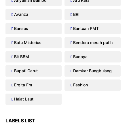
Anyaman Bambu
Arti Kata
Avanza
BRI
Bansos
Bantuan PMT
Batu Misterius
Bendera merah putih
Blt BBM
Budaya
Bupati Garut
Damkar Bungbulang
Erqita Fm
Fashion
Hajat Laut
LABELS LIST