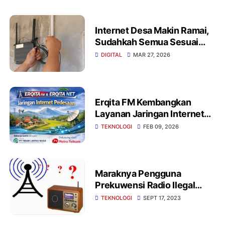
Internet Desa Makin Ramai,
Sudahkah Semua Sesuai
Aturan?
DIGITAL
MAR 27, 2026
Erqita FM Kembangkan
Layanan Jaringan Internet
Pedesaan melalui Erqita Net
TEKNOLOGI
FEB 09, 2026
Maraknya Pengguna
Prekuwensi Radio Ilegal
Dinilai Mengganggu Radio
TEKNOLOGI
SEPT 17, 2023
Exsisting