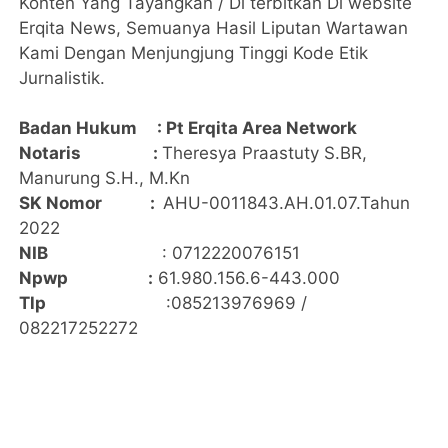
Konten Yang Tayangkan / Di terbitkan Di website
Erqita News, Semuanya Hasil Liputan Wartawan
Kami Dengan Menjungjung Tinggi Kode Etik
Jurnalistik.
Badan Hukum
: Pt Erqita Area Network
Notaris
:
Theresya Praastuty S.BR,
Manurung S.H., M.Kn
SK Nomor
:
AHU-0011843.AH.01.07.Tahun
2022
NIB
: 0712220076151
Npwp
:
61.980.156.6-443.000
Tlp
:085213976969 /
082217252272