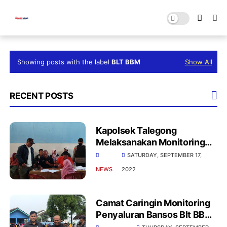
Showing posts with the label
BLT BBM
Show All
RECENT POSTS
Kapolsek Talegong
Melaksanakan Monitoring
dan Pengamanan Kegiatan
SATURDAY, SEPTEMBER 17,
Penyaluran BLT BBM dan
NEWS
2022
BNPT
Camat Caringin Monitoring
Penyaluran Bansos Blt BBM
Di 3 Desa Yang Ada Di