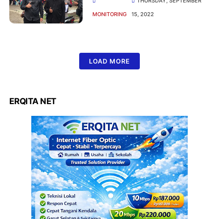
THURSDAY, SEPTEMBER
Kecamatan Carungin
MONITORING
15, 2022
LOAD MORE
ERQITA NET