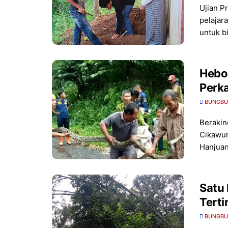
Ujian P
pelajar
untuk b
Heboh
Perk
BUNGBU
Berakin
Cikawun
Hanjua
Satu
Tert
BUNGBU