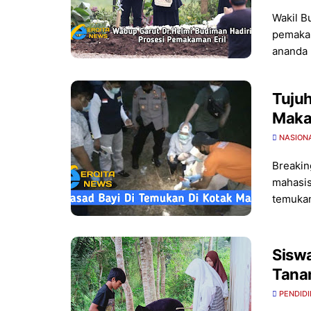
Wakil B
pemakam
ananda
Tuju
Maka
NASION
Breakin
mahasis
temukan
Siswa
Tanam
PENDID