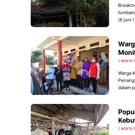
Breaki
tumbang
(6 juni 
Warg
Monit
BERITA 
Warga K
Penanga
dalam 
Popul
Kebu
BERITA 