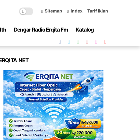
Sitemap
Index
Tarif Iklan
lth
Dengar Radio Erqita Fm
Katalog
ERQITA NET