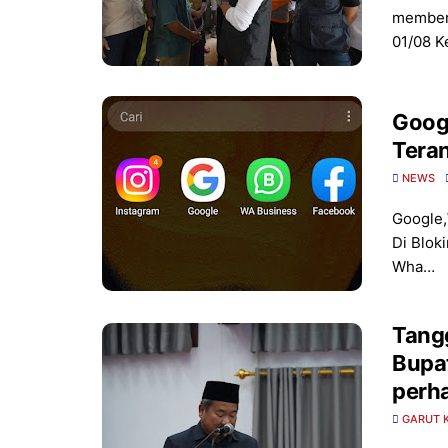
memberi
01/08 K
Goog
Teran
NEWS
Google,
Di Blok
Wha…
Tang
Bupat
perha
GARUT 