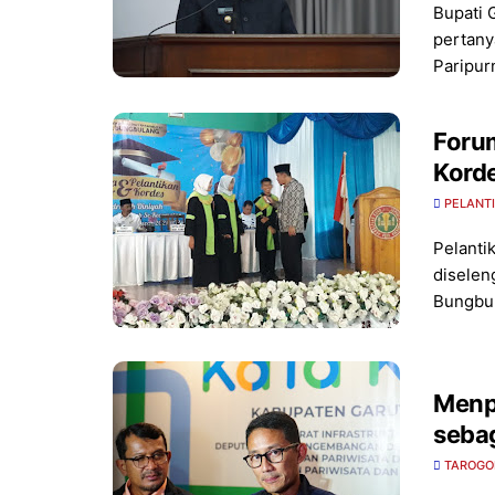
Bupati 
pertany
Paripur
Forum
Kord
PELANT
Pelanti
diselen
Bungbu
Menp
seba
TAROGO