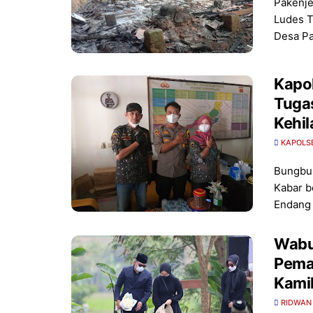
Pakenje
Ludes T
Desa P
Kapo
Tugas
Kehi
KAPOLS
Bungbul
Kabar b
Endang
Wabup Ga
Pema
Kami
RIDWAN