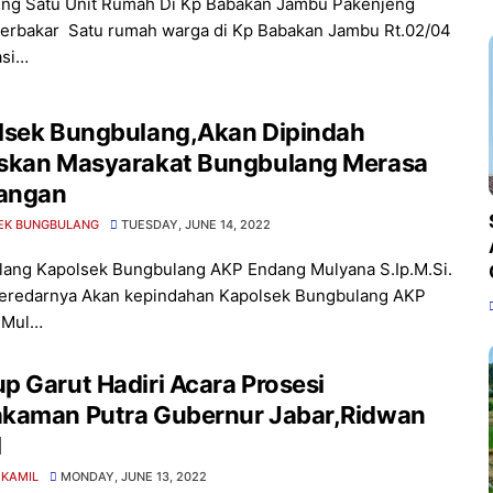
ng Satu Unit Rumah Di Kp Babakan Jambu Pakenjeng
erbakar Satu rumah warga di Kp Babakan Jambu Rt.02/04
asi…
lsek Bungbulang,Akan Dipindah
kan Masyarakat Bungbulang Merasa
langan
EK BUNGBULANG
TUESDAY, JUNE 14, 2022
ang Kapolsek Bungbulang AKP Endang Mulyana S.Ip.M.Si.
eredarnya Akan kepindahan Kapolsek Bungbulang AKP
 Mul…
rut Hadiri Acara Prosesi
kaman Putra Gubernur Jabar,Ridwan
l
 KAMIL
MONDAY, JUNE 13, 2022