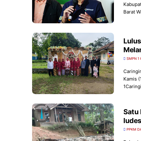
Kabupat
Barat W
Lulu
Melan
SMPN 1 
Caringi
Kamis (
1Caring
Satu
ludes
PPKM D