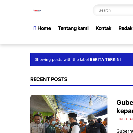
Home
Tentang kami
Kontak
Redak
Showing posts with the label
BERITA TERKINI
RECENT POSTS
Gube
kepa
INFO JA
Gubernu