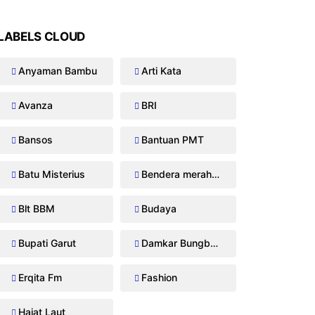
LABELS CLOUD
Anyaman Bambu
Arti Kata
Avanza
BRI
Bansos
Bantuan PMT
Batu Misterius
Bendera merah putih
Blt BBM
Budaya
Bupati Garut
Damkar Bungbulang
Erqita Fm
Fashion
Hajat Laut