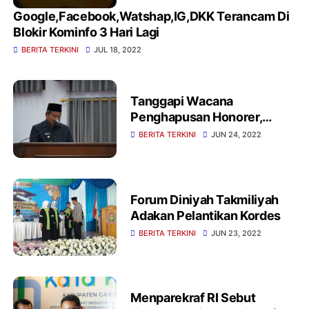
Google,Facebook,Watshap,IG,DKK Terancam Di
Blokir Kominfo 3 Hari Lagi
BERITA TERKINI
JUL 18, 2022
Tanggapi Wacana
Penghapusan Honorer,
Bupati Garut : Ini harus
BERITA TERKINI
JUN 24, 2022
mendapatkan perhatian
yang sangat serius
Forum Diniyah Takmiliyah
Adakan Pelantikan Kordes
BERITA TERKINI
JUN 23, 2022
Menparekraf RI Sebut