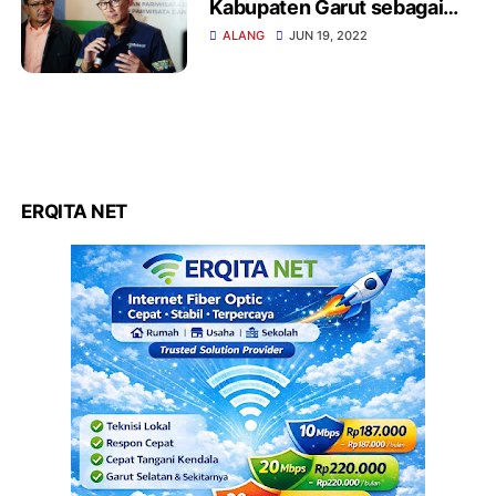
Kabupaten Garut sebagai
Kabupaten Pariwisata
ALANG
JUN 19, 2022
ERQITA NET