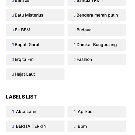
Bansos
Bantuan PMT
Batu Misterius
Bendera merah putih
Blt BBM
Budaya
Bupati Garut
Damkar Bungbulang
Erqita Fm
Fashion
Hajat Laut
LABELS LIST
Akta Lahir
Aplikasi
BERITA TERKINI
Bbm