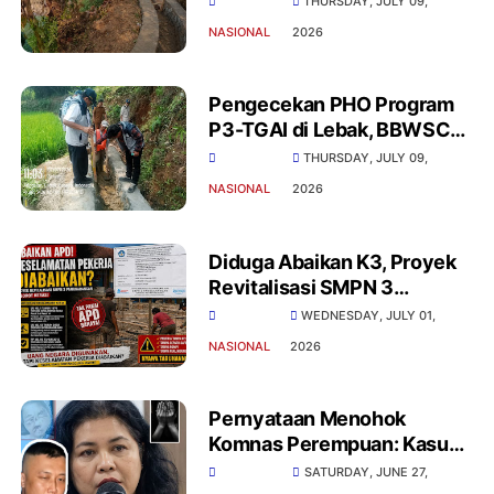
THURSDAY, JULY 09,
Gunakan Material
NASIONAL
2026
Berkualitas
Pengecekan PHO Program
P3-TGAI di Lebak, BBWSC3:
Fisik Irigasi Sesuai
THURSDAY, JULY 09,
Spesifikasi
NASIONAL
2026
Diduga Abaikan K3, Proyek
Revitalisasi SMPN 3
Panggarangan Sorotan
WEDNESDAY, JULY 01,
NASIONAL
2026
Pernyataan Menohok
Komnas Perempuan: Kasus
Dugaan Penyekapan di
SATURDAY, JUNE 27,