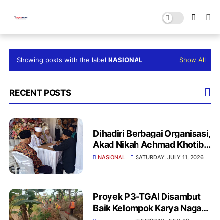
Showing posts with the label
NASIONAL
Show All
RECENT POSTS
Dihadiri Berbagai Organisasi,
Akad Nikah Achmad Khotib
dan Wiwin Winarti
NASIONAL
SATURDAY, JULY 11, 2026
Berlangsung Khidmat
Proyek P3-TGAI Disambut
Baik Kelompok Karya Naga
Cihara Lebak, Pastikan