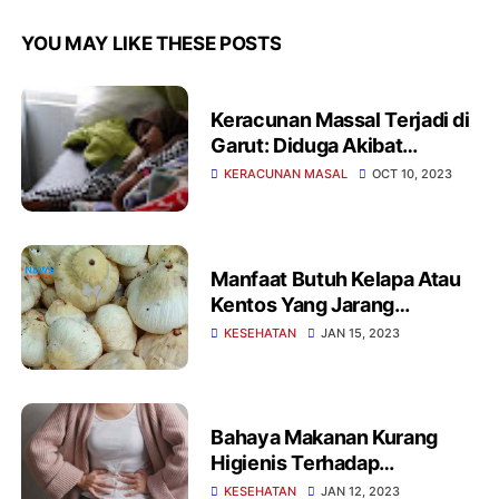
YOU MAY LIKE THESE POSTS
Keracunan Massal Terjadi di
Garut: Diduga Akibat
Konsumsi Sate Jebred
KERACUNAN MASAL
OCT 10, 2023
Manfaat Butuh Kelapa Atau
Kentos Yang Jarang
diketahui
KESEHATAN
JAN 15, 2023
Bahaya Makanan Kurang
Higienis Terhadap
Kesehatan
KESEHATAN
JAN 12, 2023