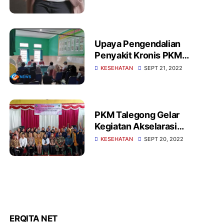
Upaya Pengendalian
Penyakit Kronis PKM
Talegong Gelar PROLANIS
KESEHATAN
SEPT 21, 2022
PKM Talegong Gelar
Kegiatan Akselarasi
Penerapan Germas
KESEHATAN
SEPT 20, 2022
ERQITA NET