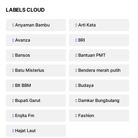
LABELS CLOUD
Anyaman Bambu
Arti Kata
Avanza
BRI
Bansos
Bantuan PMT
Batu Misterius
Bendera merah putih
Blt BBM
Budaya
Bupati Garut
Damkar Bungbulang
Erqita Fm
Fashion
Hajat Laut