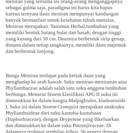
meniran yang seelama ini orang-orang menganggapnya
sebagai gulma saja, paradigma ini harus kita hapus
karena ternyata daun meniran mempunyai kandungan
banyak bermanfaat untuk kesehatan tubuh manuisa.
Meniran merupakan Tanaman Herbal,tumbuhan yang
memiliki bentuk batang bulat dan basah, dengan tinggi
yang kurang dari 50 cm. Daunnya berbentuk sirip genap,
dimana dalam setiap tangkainya, memiliki daun majemuk
dan berbentuk lonjong.
Bunga Meniran terdapat pada ketiak daun yang
menghadap ke arah bawah. Suku meniran-meniranan atau
Phyllanthaceae adalah salah satu suku anggota tumbuhan
berbunga. Menurut Sistem klasifikasi APG II suku ini
dimasukkan ke dalam bangsa Malpighiales, kladeurosids
I. Suku ini dalam Sistem Cronquist merupakan anaksuku
Phyllanthoideae dari suku kastuba-kastubaan
(Euphorbiaceae), dengan Drypeteae yang dikeluarkan
dan dimasukkan ke dalam suku Putranjivaceae. Di
dalamnya terdapat sembilan tribus, 56 genera dengan