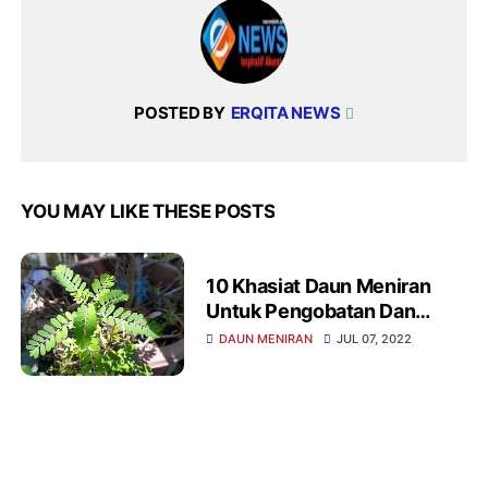
POSTED BY
ERQITA NEWS
YOU MAY LIKE THESE POSTS
10 Khasiat Daun Meniran
Untuk Pengobatan Dan
Kesehatan
DAUN MENIRAN
JUL 07, 2022