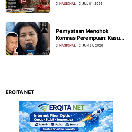
Panggarangan Sorotan
NASIONAL
JUL 01, 2026
Pernyataan Menohok
Komnas Perempuan: Kasus
Dugaan Penyekapan di
NASIONAL
JUN 27, 2026
Bandung Belum Masuk
Kategori Penyiksaan Versi
PBB
ERQITA NET