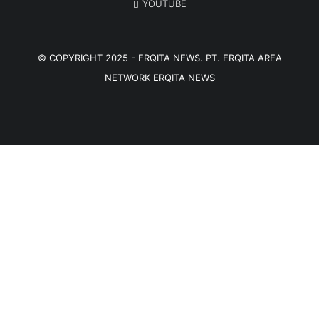
YOUTUBE
© COPYRIGHT 2025 -
ERQITA NEWS
. PT. ERQITA AREA
NETWORK
ERQITA NEWS