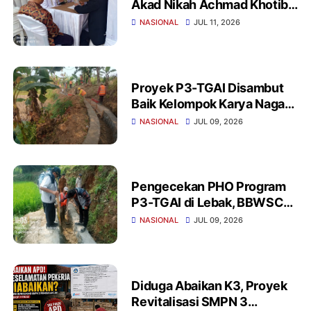
Akad Nikah Achmad Khotib
dan Wiwin Winarti
NASIONAL
JUL 11, 2026
Berlangsung Khidmat
Proyek P3-TGAI Disambut
Baik Kelompok Karya Naga
Cihara Lebak, Pastikan
NASIONAL
JUL 09, 2026
Gunakan Material
Berkualitas
Pengecekan PHO Program
P3-TGAI di Lebak, BBWSC3:
Fisik Irigasi Sesuai
NASIONAL
JUL 09, 2026
Spesifikasi
Diduga Abaikan K3, Proyek
Revitalisasi SMPN 3