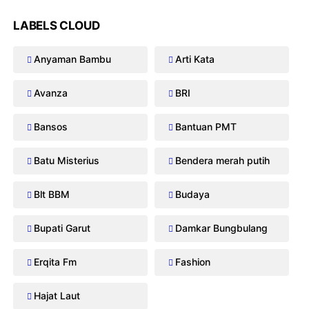
LABELS CLOUD
Anyaman Bambu
Arti Kata
Avanza
BRI
Bansos
Bantuan PMT
Batu Misterius
Bendera merah putih
Blt BBM
Budaya
Bupati Garut
Damkar Bungbulang
Erqita Fm
Fashion
Hajat Laut