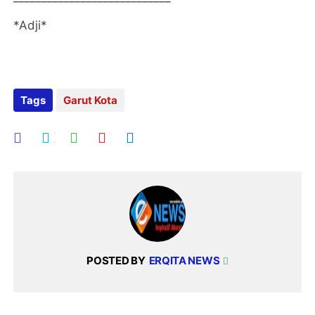
*Adji*
Tags
Garut Kota
POSTED BY
ERQITA NEWS