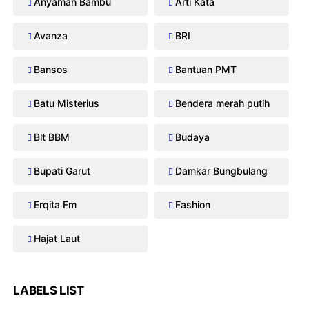
Anyaman Bambu
Arti Kata
Avanza
BRI
Bansos
Bantuan PMT
Batu Misterius
Bendera merah putih
Blt BBM
Budaya
Bupati Garut
Damkar Bungbulang
Erqita Fm
Fashion
Hajat Laut
LABELS LIST