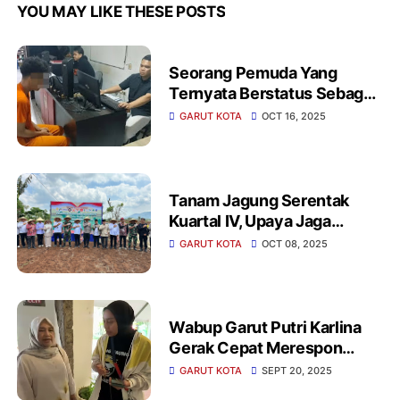
YOU MAY LIKE THESE POSTS
Seorang Pemuda Yang
Ternyata Berstatus Sebagai
Mahasiswa Di Kabupaten
GARUT KOTA
OCT 16, 2025
Garut, Harus Berurusan
Dengan Pihak Kepolisian
Tanam Jagung Serentak
Kuartal IV, Upaya Jaga
Ketahanan Pangan
GARUT KOTA
OCT 08, 2025
Wabup Garut Putri Karlina
Gerak Cepat Merespon
Keluhan Warga
GARUT KOTA
SEPT 20, 2025