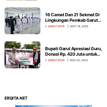
16 Camat Dan 21 Sekmat Di
Lingkungan Pemkab Garut
Dilantik Bupati Garut
GARUT KOTA
SEPT 19, 2025
Bupati Garut Apresiasi Guru,
Donasi Rp. 420 Juta untuk
Palestina di Momentum Hari
GARUT KOTA
NOV 25, 2023
Guru Nasional
ERQITA NET