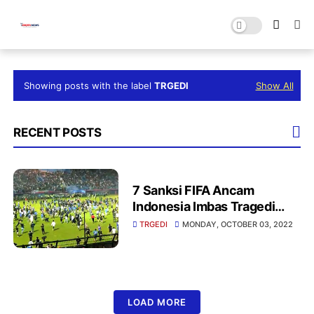
Showing posts with the label
TRGEDI
Show All
RECENT POSTS
7 Sanksi FIFA Ancam
Indonesia Imbas Tragedi
Stadion Kanjuruan
TRGEDI
MONDAY, OCTOBER 03, 2022
LOAD MORE