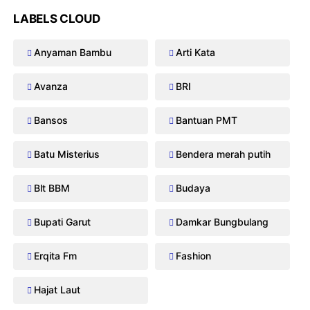
LABELS CLOUD
Anyaman Bambu
Arti Kata
Avanza
BRI
Bansos
Bantuan PMT
Batu Misterius
Bendera merah putih
Blt BBM
Budaya
Bupati Garut
Damkar Bungbulang
Erqita Fm
Fashion
Hajat Laut