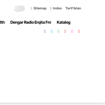
Sitemap
Index
Tarif Iklan
lth
Dengar Radio Erqita Fm
Katalog