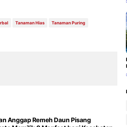
rbal
Tanaman Hias
Tanaman Puring
an Anggap Remeh Daun Pisang