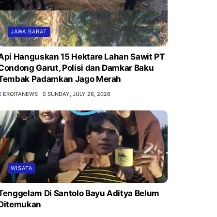
JAWA BARAT
Api Hanguskan 15 Hektare Lahan Sawit PT
Condong Garut, Polisi dan Damkar Baku
Tembak Padamkan Jago Merah
ERQITANEWS
SUNDAY, JULY 26, 2026
WISATA
Tenggelam Di Santolo Bayu Aditya Belum
Ditemukan