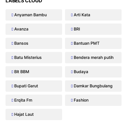
LABELS CLOUD
Anyaman Bambu
Arti Kata
Avanza
BRI
Bansos
Bantuan PMT
Batu Misterius
Bendera merah putih
Blt BBM
Budaya
Bupati Garut
Damkar Bungbulang
Erqita Fm
Fashion
Hajat Laut