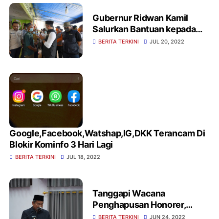
Gubernur Ridwan Kamil
Salurkan Bantuan kepada
Warga Bogor Terdampak
BERITA TERKINI
JUL 20, 2022
Longsor
Google,Facebook,Watshap,IG,DKK Terancam Di
Blokir Kominfo 3 Hari Lagi
BERITA TERKINI
JUL 18, 2022
Tanggapi Wacana
Penghapusan Honorer,
Bupati Garut : Ini harus
BERITA TERKINI
JUN 24, 2022