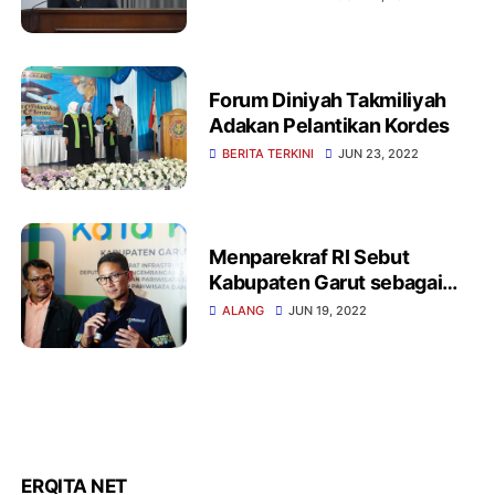
mendapatkan perhatian
yang sangat serius
Forum Diniyah Takmiliyah
Adakan Pelantikan Kordes
BERITA TERKINI
JUN 23, 2022
Menparekraf RI Sebut
Kabupaten Garut sebagai
Kabupaten Pariwisata
ALANG
JUN 19, 2022
ERQITA NET