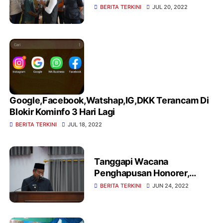
Warga Bogor Terdampak
BERITA TERKINI
JUL 20, 2022
Longsor
Google,Facebook,Watshap,IG,DKK Terancam Di
Blokir Kominfo 3 Hari Lagi
BERITA TERKINI
JUL 18, 2022
Tanggapi Wacana
Penghapusan Honorer,
Bupati Garut : Ini harus
BERITA TERKINI
JUN 24, 2022
mendapatkan perhatian
yang sangat serius