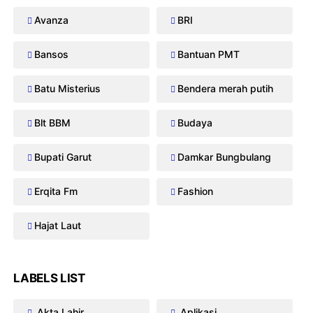
Avanza
BRI
Bansos
Bantuan PMT
Batu Misterius
Bendera merah putih
Blt BBM
Budaya
Bupati Garut
Damkar Bungbulang
Erqita Fm
Fashion
Hajat Laut
LABELS LIST
Akta Lahir
Aplikasi