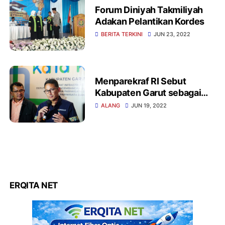
Forum Diniyah Takmiliyah
Adakan Pelantikan Kordes
BERITA TERKINI
JUN 23, 2022
Menparekraf RI Sebut
Kabupaten Garut sebagai
Kabupaten Pariwisata
ALANG
JUN 19, 2022
ERQITA NET