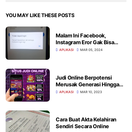
YOU MAY LIKE THESE POSTS
Malam Ini Facebook,
Instagram Eror Gak Bisa
Login
APLIKASI
MAR 05, 2024
Judi Online Berpotensi
Merusak Generasi Hingga
Para Orang Tua
APLIKASI
MAR 10, 2023
Cara Buat Akta Kelahiran
Sendiri Secara Online