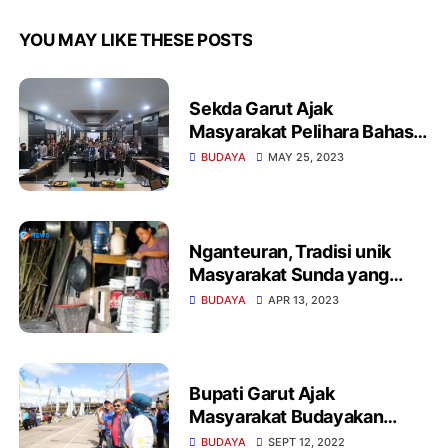
YOU MAY LIKE THESE POSTS
Sekda Garut Ajak
Masyarakat Pelihara Bahasa
maupun Kebudayaan Sunda
BUDAYA
MAY 25, 2023
Nganteuran, Tradisi unik
Masyarakat Sunda yang
mulai tergerus waktu
BUDAYA
APR 13, 2023
Bupati Garut Ajak
Masyarakat Budayakan
Permainan Tradisional
BUDAYA
SEPT 12, 2022