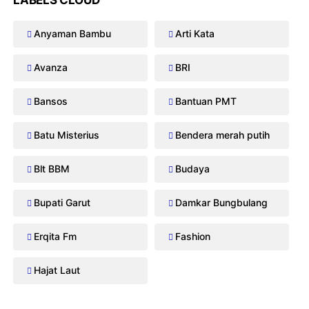
LABELS CLOUD
Anyaman Bambu
Arti Kata
Avanza
BRI
Bansos
Bantuan PMT
Batu Misterius
Bendera merah putih
Blt BBM
Budaya
Bupati Garut
Damkar Bungbulang
Erqita Fm
Fashion
Hajat Laut