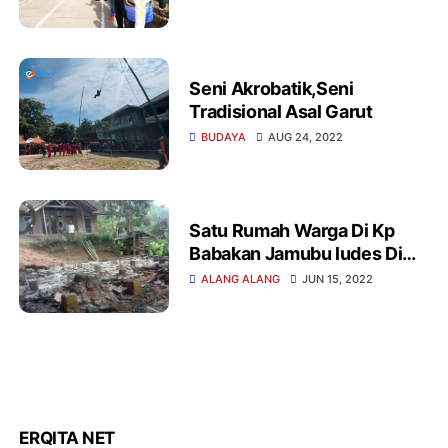
Seni Akrobatik,Seni
Tradisional Asal Garut
BUDAYA
AUG 24, 2022
Satu Rumah Warga Di Kp
Babakan Jamubu ludes Di
Lalap Sijago Merah
ALANG ALANG
JUN 15, 2022
ERQITA NET