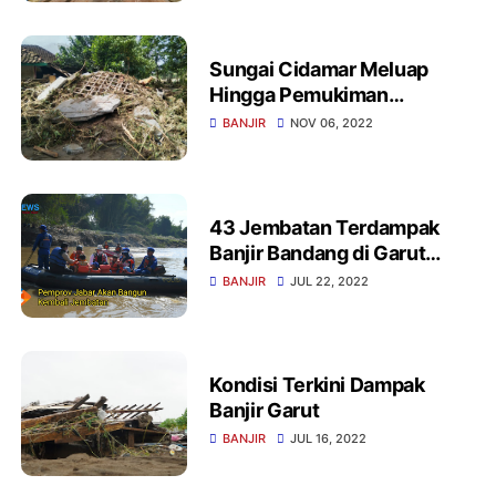
Sungai Cidamar Meluap
Hingga Pemukiman
Akibatnya Beberapa Rumah
BANJIR
NOV 06, 2022
Warga Alami Rusak Parah
43 Jembatan Terdampak
Banjir Bandang di Garut
Akan Dibangun Kembali
BANJIR
JUL 22, 2022
Oleh Pemprov Jabar
Kondisi Terkini Dampak
Banjir Garut
BANJIR
JUL 16, 2022