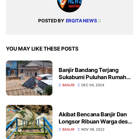
POSTED BY
ERQITA NEWS
YOU MAY LIKE THESE POSTS
Banjir Bandang Terjang
Sukabumi Puluhan Rumah
Terendam Hingga Mobil
BANJIR
DEC 04, 2024
Hanyut
Akibat Bencana Banjir Dan
Longsor Ribuan Warga desa
Gelarpawitan Terisolir
BANJIR
NOV 09, 2022