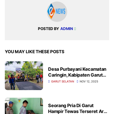
POSTED BY
ADMIN
YOU MAY LIKE THESE POSTS
Desa Purbayani Kecamatan
Caringin, Kabipaten Garut
Terapkan Dana IP Hotmix
GARUT SELATAN
NOV 12, 2025
Jalan 250 Meter
Seorang Pria Di Garut
Hampir Tewas Terseret Arus