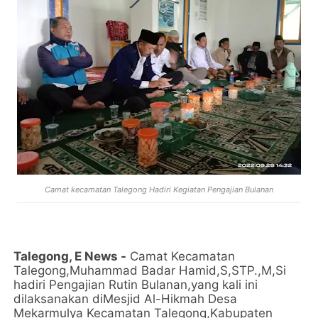
Camat kecamatan Talegong Hadiri Kegiatan Pengajian Bulanan
Talegong, E News -
Camat Kecamatan
Talegong,Muhammad Badar Hamid,S,STP.,M,Si
hadiri Pengajian Rutin Bulanan,yang kali ini
dilaksanakan diMesjid Al-Hikmah Desa
Mekarmulya Kecamatan Talegong,Kabupaten