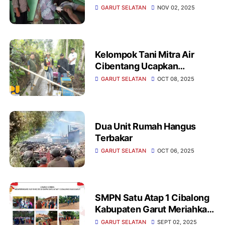
Pantai Karangpapak
GARUT SELATAN
NOV 02, 2025
Kelompok Tani Mitra Air
Cibentang Ucapkan
Terimakasih Kepada
GARUT SELATAN
OCT 08, 2025
Pemerintah Atas Bantuanya
Dua Unit Rumah Hangus
Terbakar
GARUT SELATAN
OCT 06, 2025
SMPN Satu Atap 1 Cibalong
Kabupaten Garut Meriahkan
Acara HUT RI ke -80
GARUT SELATAN
SEPT 02, 2025