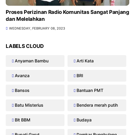
Proses Perizinan Radio Komunitas Sangat Panjang
dan Melelahkan
WEDNESDAY, FEBRUARY 08, 2023
LABELS CLOUD
Anyaman Bambu
Arti Kata
Avanza
BRI
Bansos
Bantuan PMT
Batu Misterius
Bendera merah putih
Blt BBM
Budaya
Bupati Garut
Damkar Bungbulang