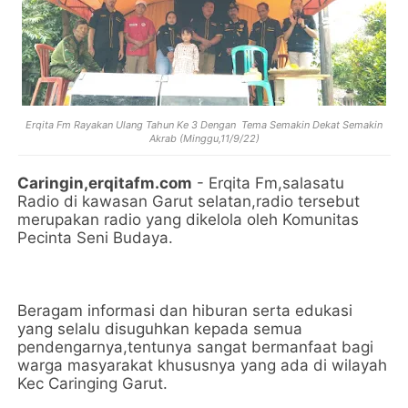
Erqita Fm Rayakan Ulang Tahun Ke 3 Dengan Tema Semakin Dekat Semakin
Akrab (Minggu,11/9/22)
Caringin,erqitafm.com
- Erqita Fm,salasatu
Radio di kawasan Garut selatan,radio tersebut
merupakan radio yang dikelola oleh Komunitas
Pecinta Seni Budaya.
Beragam informasi dan hiburan serta edukasi
yang selalu disuguhkan kepada semua
pendengarnya,tentunya sangat bermanfaat bagi
warga masyarakat khususnya yang ada di wilayah
Kec Caringing Garut.