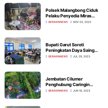
Polsek Malangbong Ciduk
Pelaku Penyedia Miras
Tanpa Izin
BERAKINNEWS
NOV 03, 2023
Bupati Garut Soroti
Peningkatan Daya Saing
Daerah Melalui Pendidikan
BERAKINNEWS
JUL 29, 2023
Pascasarjana
Jembatan Cilumer
Penghubung Caringin
Dengan Kec Cisewu di Era
BERAKINNEWS
JUN 18, 2023
Th. 80, An Hingga Kini
Terlihat Masih Kokoh