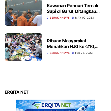
Kawanan Pencuri Ternak
Sapi di Garut, Ditangkap
Polisi
BERAKINNEWS
MAY 02, 2023
Ribuan Masyarakat
Meriahkan HJG ke-210,
Nikmati Liwet Bersama
BERAKINNEWS
FEB 23, 2023
ERQITA NET