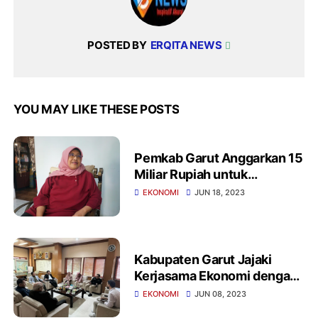
POSTED BY
ERQITA NEWS
YOU MAY LIKE THESE POSTS
Pemkab Garut Anggarkan 15
Miliar Rupiah untuk
Penanganan Jalan
EKONOMI
JUN 18, 2023
Sepanjang 4 Kilometer di
Kecamatan Mekarmukti
Kabupaten Garut Jajaki
Kerjasama Ekonomi dengan
Turki dan Negara Eropa
EKONOMI
JUN 08, 2023
Lainnya