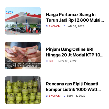
Harga Pertamax Siang Ini
Turun Jadi Rp 12.800 Mulai
jam 2 Siang
EKONOMI
JAN 03, 2023
Pinjam Uang Online BRI
Hingga 20 Jt Modal KTP 10
Menit Langsung Cair
BRI
NOV 03, 2022
Rencana gas Elpiji Diganti
kompor Listrik 1000 Watt
Tuai Kritik
EKONOMI
SEPT 18, 2022