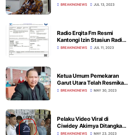
Melalui Preventif
BREAKINGNEWS
JUL 13, 2023
Pembinaan
Radio Erqita Fm Resmi
Kantongi Izin Stasiun Radio
(ISR)
BREAKINGNEWS
JUL 11, 2023
Ketua Umum Pemekaran
Garut Utara Telah Resmikan
Usaha UMKM Pada Kedai
BREAKINGNEWS
MAY 30, 2023
Sinar Garut
Pelaku Video Viral di
Ciwidey Akirnya Ditangkap
Polisi Bersama Suaminya,
BREAKINGNEWS
MAY 23, 2023