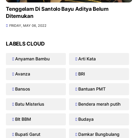
Tenggelam Di Santolo Bayu Aditya Belum
Ditemukan
FRIDAY, MAY 06, 2022
LABELS CLOUD
Anyaman Bambu
Arti Kata
Avanza
BRI
Bansos
Bantuan PMT
Batu Misterius
Bendera merah putih
Blt BBM
Budaya
Bupati Garut
Damkar Bungbulang