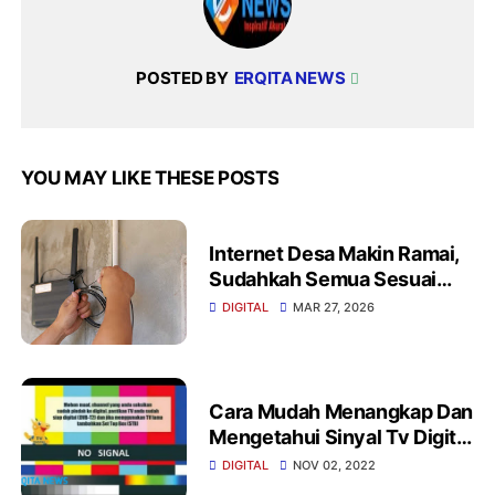
POSTED BY
ERQITA NEWS
YOU MAY LIKE THESE POSTS
Internet Desa Makin Ramai,
Sudahkah Semua Sesuai
Aturan?
DIGITAL
MAR 27, 2026
Cara Mudah Menangkap Dan
Mengetahui Sinyal Tv Digital
Helalui Hp
DIGITAL
NOV 02, 2022