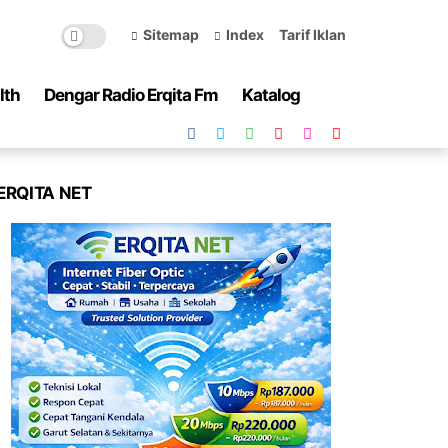
Sitemap
Index
Tarif Iklan
lth
Dengar Radio Erqita Fm
Katalog
ERQITA NET