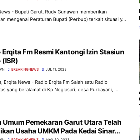
News - Bupati Garut, Rudy Gunawan memberikan
an mengenai Peraturan Bupati (Perbup) terkait situasi y...
 Erqita Fm Resmi Kantongi Izin Stasiun
 (ISR)
WN
BREAKINGNEWS
JUL 11, 2023
n, Erqita News - Radio Erqita Fm Salah satu Radio
as yang beralamat di Kp Neglasari, desa Purbayani, ...
a Umum Pemekaran Garut Utara Telah
ikan Usaha UMKM Pada Kedai Sinar
t
WN
BREAKINGNEWS
MAY 30, 2023