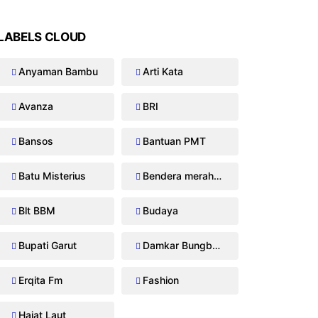
LABELS CLOUD
Anyaman Bambu
Arti Kata
Avanza
BRI
Bansos
Bantuan PMT
Batu Misterius
Bendera merah putih
Blt BBM
Budaya
Bupati Garut
Damkar Bungbulang
Erqita Fm
Fashion
Hajat Laut