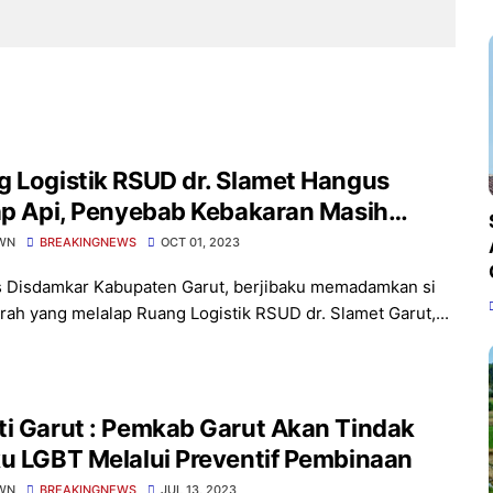
 Logistik RSUD dr. Slamet Hangus
ap Api, Penyebab Kebakaran Masih
idiki
WN
BREAKINGNEWS
OCT 01, 2023
 Disdamkar Kabupaten Garut, berjibaku memadamkan si
rah yang melalap Ruang Logistik RSUD dr. Slamet Garut,...
i Garut : Pemkab Garut Akan Tindak
u LGBT Melalui Preventif Pembinaan
WN
BREAKINGNEWS
JUL 13, 2023