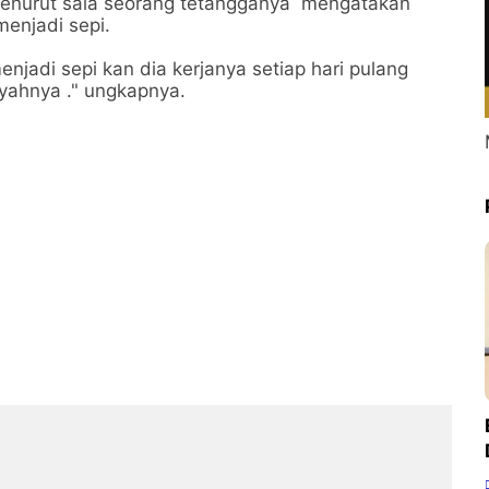
.menurut sala seorang tetangganya mengatakan
menjadi sepi.
njadi sepi kan dia kerjanya setiap hari pulang
yahnya ." ungkapnya.