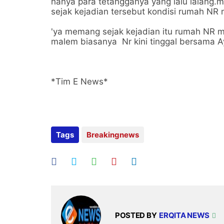
hanya para tetangganya yang lalu lalang
sejak kejadian tersebut kondisi rumah NR 
'ya memang sejak kejadian itu rumah NR me
malem biasanya Nr kini tinggal bersama A
*Tim E News*
Tags
Breakingnews
POSTED BY
ERQITA NEWS