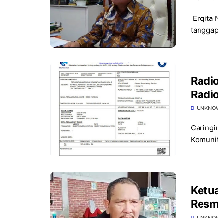
Erqita 
tanggap
Radio
Radio
UNKNO
Caringi
Komunit
Ketu
Resm
Garu
UNKNO