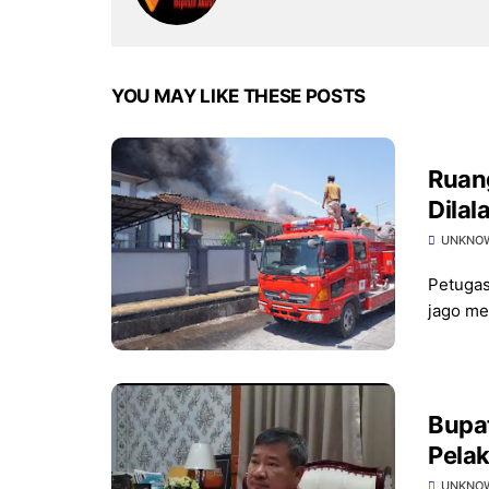
YOU MAY LIKE THESE POSTS
Ruang
Dilal
Disel
UNKNO
Petugas
jago me
Bupat
Pelak
UNKNO