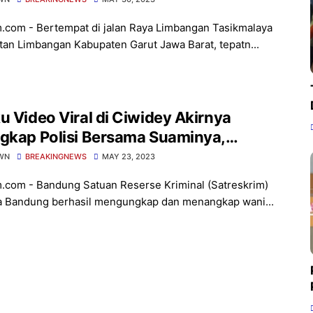
m.com - Bertempat di jalan Raya Limbangan Tasikmalaya
an Limbangan Kabupaten Garut Jawa Barat, tepatn...
u Video Viral di Ciwidey Akirnya
gkap Polisi Bersama Suaminya,
ata Ini Alasan Lakukan Hal Itu
WN
BREAKINGNEWS
MAY 23, 2023
m.com - Bandung Satuan Reserse Kriminal (Satreskrim)
a Bandung berhasil mengungkap dan menangkap wani...