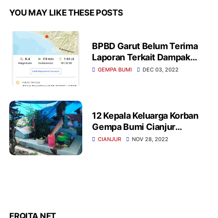
YOU MAY LIKE THESE POSTS
BPBD Garut Belum Terima
Laporan Terkait Dampak
Gempa Bumi Pada Sabtu 3
GEMPA BUMI
DEC 03, 2022
Desember 2022
12 Kepala Keluarga Korban
Gempa Bumi Cianjur
Mendirikan Tenda Di Atas
CIANJUR
NOV 28, 2022
Kuburan
ERQITA NET