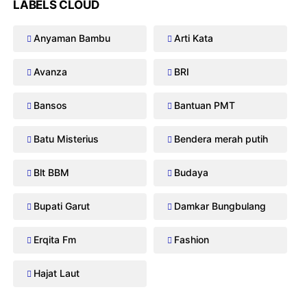
LABELS CLOUD
Anyaman Bambu
Arti Kata
Avanza
BRI
Bansos
Bantuan PMT
Batu Misterius
Bendera merah putih
Blt BBM
Budaya
Bupati Garut
Damkar Bungbulang
Erqita Fm
Fashion
Hajat Laut