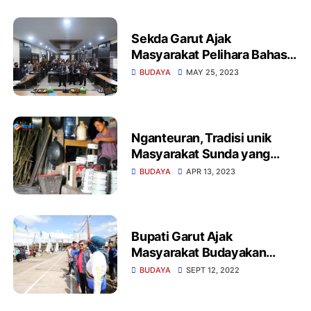
Sekda Garut Ajak
Masyarakat Pelihara Bahasa
maupun Kebudayaan Sunda
BUDAYA
MAY 25, 2023
Nganteuran, Tradisi unik
Masyarakat Sunda yang
mulai tergerus waktu
BUDAYA
APR 13, 2023
Bupati Garut Ajak
Masyarakat Budayakan
Permainan Tradisional
BUDAYA
SEPT 12, 2022