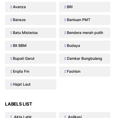
Avanza
BRI
Bansos
Bantuan PMT
Batu Misterius
Bendera merah putih
Blt BBM
Budaya
Bupati Garut
Damkar Bungbulang
Erqita Fm
Fashion
Hajat Laut
LABELS LIST
Akta Lahir
Aplikasi