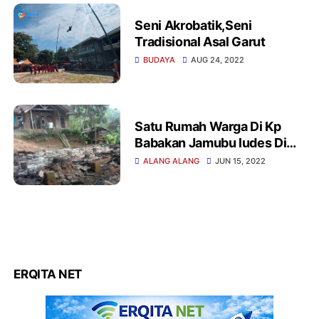
Seni Akrobatik,Seni
Tradisional Asal Garut
BUDAYA
AUG 24, 2022
Satu Rumah Warga Di Kp
Babakan Jamubu ludes Di
Lalap Sijago Merah
ALANG ALANG
JUN 15, 2022
ERQITA NET