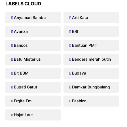
LABELS CLOUD
Anyaman Bambu
Arti Kata
Avanza
BRI
Bansos
Bantuan PMT
Batu Misterius
Bendera merah putih
Blt BBM
Budaya
Bupati Garut
Damkar Bungbulang
Erqita Fm
Fashion
Hajat Laut