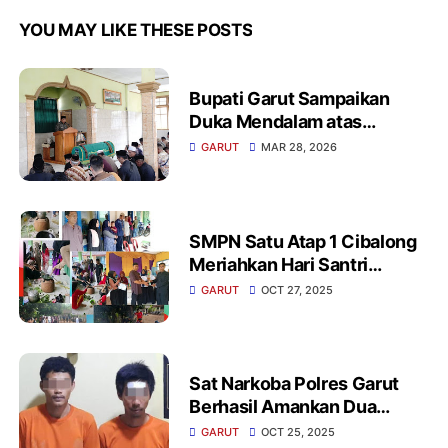
YOU MAY LIKE THESE POSTS
Bupati Garut Sampaikan
Duka Mendalam atas
Wafatnya Sekmat
GARUT
MAR 28, 2026
Pakenjeng Irpan Fitriana
SMPN Satu Atap 1 Cibalong
Meriahkan Hari Santri
Nasional 2025 Dan Diisi
GARUT
OCT 27, 2025
Berbagai Lomba Tradisional
Sat Narkoba Polres Garut
Berhasil Amankan Dua
Pengedar Sabu Di
GARUT
OCT 25, 2025