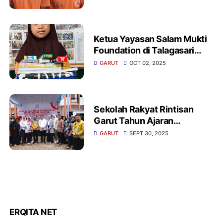
Limbangan Belasan Paket
Siap Edar Disita
Ketua Yayasan Salam Mukti
Foundation di Talagasari
Kecamatan Banjarwangi
GARUT
OCT 02, 2025
Garut Menyalurkan Bantuan
Alat Tulis
‎Sekolah Rakyat Rintisan
Garut Tahun Ajaran
GARUT
SEPT 30, 2025
ERQITA NET