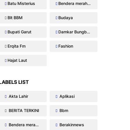
Batu Misterius
Bendera merah putih
Blt BBM
Budaya
Bupati Garut
Damkar Bungbulang
Erqita Fm
Fashion
Hajat Laut
LABELS LIST
Akta Lahir
Aplikasi
BERITA TERKINI
Bbm
Bendera merah putih
Berakinnews