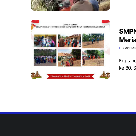
SMPN
Meria
ERQITA
Erqitan
ke 80, 