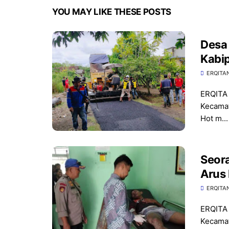
YOU MAY LIKE THESE POSTS
Desa
Kabi
Jala
ERQITA
ERQITA 
Kecamat
Hot m...
Seora
Arus
ERQITA
ERQITA 
Kecamat