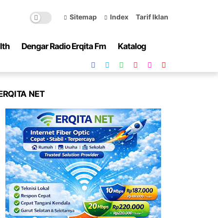
Sitemap
Index
Tarif Iklan
lth
Dengar Radio Erqita Fm
Katalog
ERQITA NET