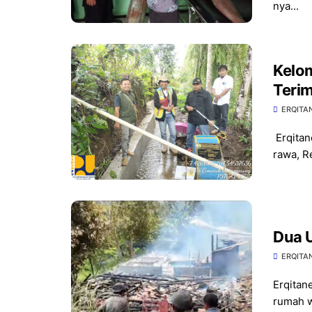
nya...
Kelom
Teri
Bant
ERQITA
Erqitan
rawa, Re
Dua 
ERQITA
Erqitan
rumah w