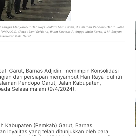
rangka Menyambut Hari Raya Idulfitri 1445 Hijriah, di Halaman Pendopo Garut, Jalan
/4/2024). (Foto : Deni Seftiana, Ilham Kautsar P, Angga Mulia Karsa, & M. Sofyan
Diskominfo Kab. Garut
ati Garut, Barnas Adjidin, memimpin Konsolidasi
ian dari persiapan menyambut Hari Raya Idulfitri
 Halaman Pendopo Garut, Jalan Kabupaten,
pada Selasa malam (9/4/2024).
h Kabupaten (Pemkab) Garut, Barnas
n loyalitas yang telah ditunjukkan oleh para