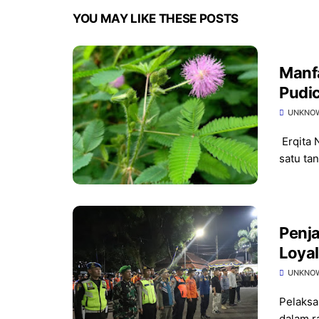
YOU MAY LIKE THESE POSTS
Manf
Pudi
UNKNO
Erqita 
satu tan
Penja
Loyal
H
UNKNO
Pelaksa
dalam ra