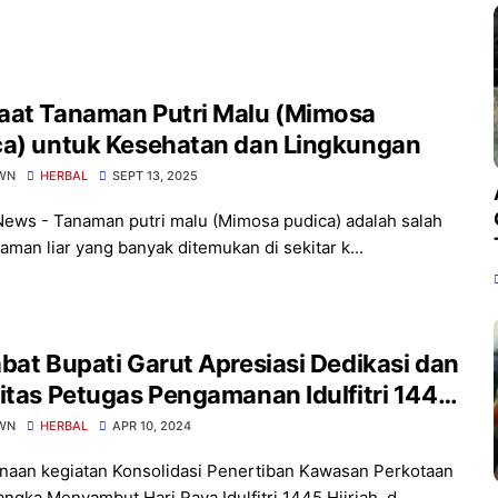
aat Tanaman Putri Malu (Mimosa
ca) untuk Kesehatan dan Lingkungan
WN
HERBAL
SEPT 13, 2025
News - Tanaman putri malu (Mimosa pudica) adalah salah
aman liar yang banyak ditemukan di sekitar k...
bat Bupati Garut Apresiasi Dedikasi dan
itas Petugas Pengamanan Idulfitri 1445
WN
HERBAL
APR 10, 2024
naan kegiatan Konsolidasi Penertiban Kawasan Perkotaan
ngka Menyambut Hari Raya Idulfitri 1445 Hijriah, d...