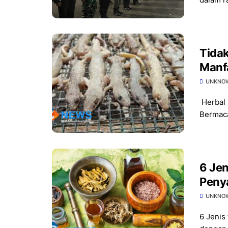
Tida
Manfa
UNKNO
Herbal 
Bermaca
6 Jenis 
Peny
UNKNO
6 Jenis