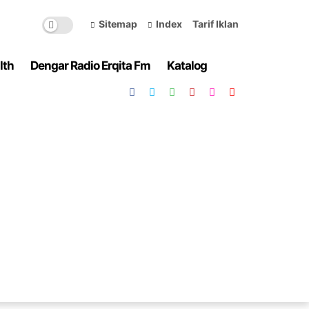
Sitemap
Index
Tarif Iklan
lth
Dengar Radio Erqita Fm
Katalog