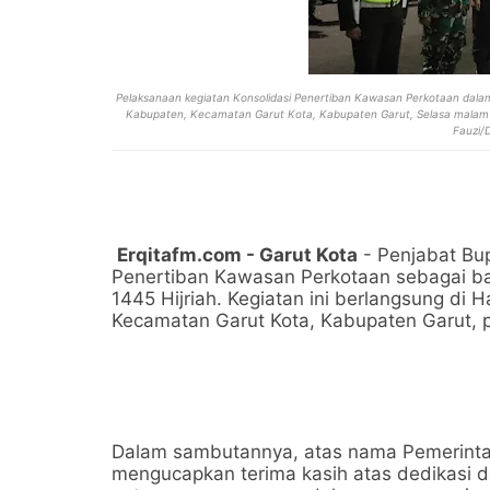
Pelaksanaan kegiatan Konsolidasi Penertiban Kawasan Perkotaan dalam 
Kabupaten, Kecamatan Garut Kota, Kabupaten Garut, Selasa malam (9
Fauzi/
Erqitafm.com - Garut Kota
- Penjabat Bup
Penertiban Kawasan Perkotaan sebagai bag
1445 Hijriah. Kegiatan ini berlangsung di
Kecamatan Garut Kota, Kabupaten Garut, 
Dalam sambutannya, atas nama Pemerinta
mengucapkan terima kasih atas dedikasi da