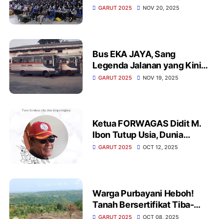
Perkuat Komitmen “7
GARUT 2025
NOV 20, 2025
Kebiasaan Anak Indonesia
Hebat
Bus EKA JAYA, Sang
Legenda Jalanan yang Kini
Hanya Tersisa Cerita
GARUT 2025
NOV 19, 2025
Ketua FORWAGAS Didit M.
Ibon Tutup Usia, Dunia
Jurnalisme Kehilangan
GARUT 2025
OCT 12, 2025
Sosok Pejuang Media
Warga Purbayani Heboh!
Tanah Bersertifikat Tiba-
Tiba Diklaim KLHK
GARUT 2025
OCT 08, 2025