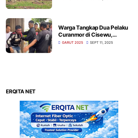
Warga Tangkap Dua Pelaku
Curanmor di Cisewu,
Diserahkan ke Polisi
GARUT 2025
SEPT 11, 2025
ERQITA NET