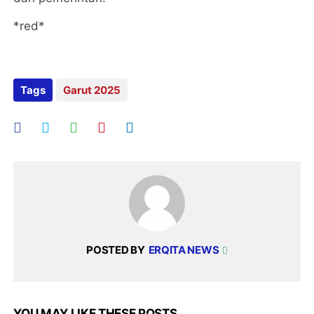
*red*
Tags
Garut 2025
POSTED BY
ERQITA NEWS
YOU MAY LIKE THESE POSTS