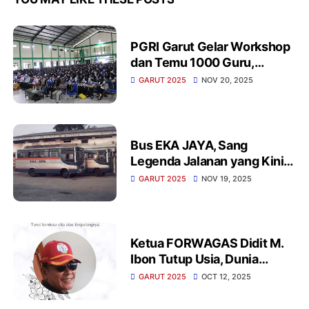
PGRI Garut Gelar Workshop
dan Temu 1000 Guru,
Perkuat Komitmen “7
GARUT 2025
NOV 20, 2025
Kebiasaan Anak Indonesia
Hebat
Bus EKA JAYA, Sang
Legenda Jalanan yang Kini
Hanya Tersisa Cerita
GARUT 2025
NOV 19, 2025
Ketua FORWAGAS Didit M.
Ibon Tutup Usia, Dunia
Jurnalisme Kehilangan
GARUT 2025
OCT 12, 2025
Sosok Pejuang Media