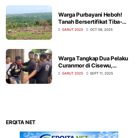
Warga Purbayani Heboh!
Tanah Bersertifikat Tiba-
Tiba Diklaim KLHK
GARUT 2025
OCT 08, 2025
Warga Tangkap Dua Pelaku
Curanmor di Cisewu,
Diserahkan ke Polisi
GARUT 2025
SEPT 11, 2025
ERQITA NET