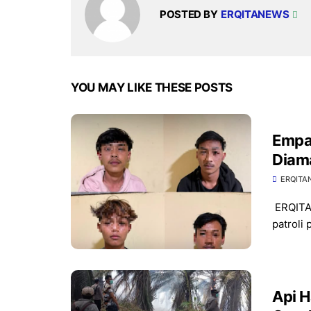
POSTED BY
ERQITANEWS
YOU MAY LIKE THESE POSTS
Empa
Diama
ERQITA
​ERQITA
patroli 
Api 