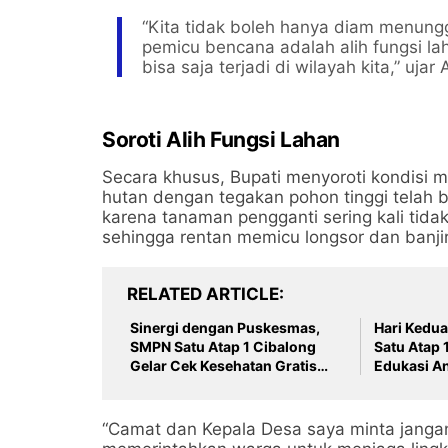
​“Kita tidak boleh hanya diam menung
pemicu bencana adalah alih fungsi la
bisa saja terjadi di wilayah kita,” uja
Soroti Alih Fungsi Lahan
​Secara khusus, Bupati menyoroti kondisi m
hutan dengan tegakan pohon tinggi telah ber
karena tanaman pengganti sering kali tida
sehingga rentan memicu longsor dan banjir
RELATED ARTICLE
Sinergi dengan Puskesmas,
Hari Kedu
SMPN Satu Atap 1 Cibalong
Satu Atap 
Gelar Cek Kesehatan Gratis
Edukasi A
saat MPLS
Perundung
Cibalong
​“Camat dan Kepala Desa saya minta jang