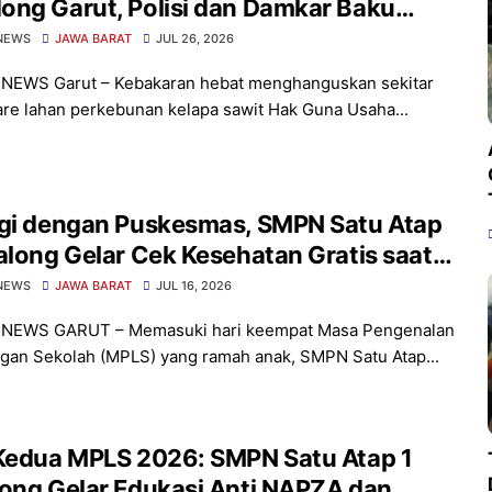
ong Garut, Polisi dan Damkar Baku
ak Padamkan Jago Merah
NEWS
JAWA BARAT
JUL 26, 2026
 NEWS Garut – Kebakaran hebat menghanguskan sekitar
are lahan perkebunan kelapa sawit Hak Guna Usaha...
rgi dengan Puskesmas, SMPN Satu Atap
along Gelar Cek Kesehatan Gratis saat
S
NEWS
JAWA BARAT
JUL 16, 2026
 NEWS GARUT – Memasuki hari keempat Masa Pengenalan
gan Sekolah (MPLS) yang ramah anak, SMPN Satu Atap...
 Kedua MPLS 2026: SMPN Satu Atap 1
ong Gelar Edukasi Anti NAPZA dan