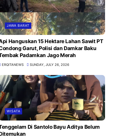
JAWA BARAT
Api Hanguskan 15 Hektare Lahan Sawit PT
Condong Garut, Polisi dan Damkar Baku
Tembak Padamkan Jago Merah
ERQITANEWS
SUNDAY, JULY 26, 2026
WISATA
Tenggelam Di Santolo Bayu Aditya Belum
Ditemukan