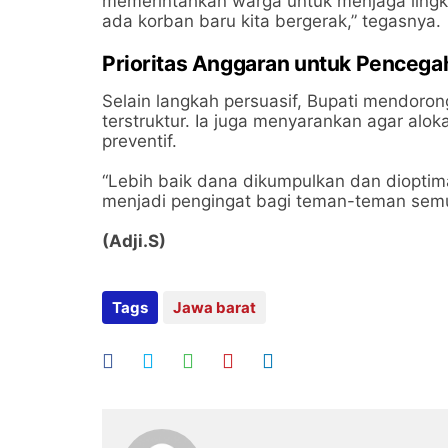
memerintahkan warga untuk menjaga ling
ada korban baru kita bergerak,” tegasnya.
Prioritas Anggaran untuk Pencega
​Selain langkah persuasif, Bupati mendoron
terstruktur. Ia juga menyarankan agar alo
preventif.
​“Lebih baik dana dikumpulkan dan dioptim
menjadi pengingat bagi teman-teman semua
(Adji.S)
Tags
Jawa barat