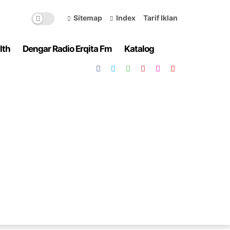
Sitemap
Index
Tarif Iklan
lth
Dengar Radio Erqita Fm
Katalog