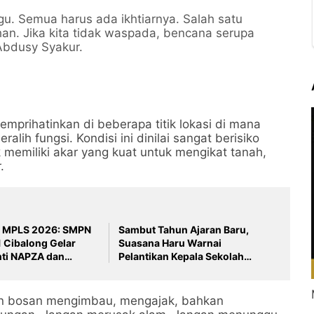
gu. Semua harus ada ikhtiarnya. Salah satu
han. Jika kita tidak waspada, bencana serupa
r Abdusy Syakur.
emprihatinkan di beberapa titik lokasi di mana
alih fungsi. Kondisi ini dinilai sangat berisiko
k memiliki akar yang kuat untuk mengikat tanah,
.
a MPLS 2026: SMPN
Sambut Tahun Ajaran Baru,
1 Cibalong Gelar
Suasana Haru Warnai
nti NAPZA dan
Pelantikan Kepala Sekolah
an bersama Polsek
Definitif SMPN Satu Atap 1
Cibalong
an bosan mengimbau, mengajak, bahkan