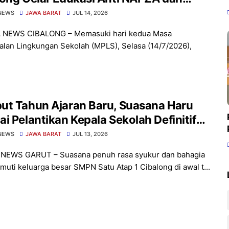
ndungan bersama Polsek Cibalong
NEWS
JAWA BARAT
JUL 14, 2026
 NEWS CIBALONG – Memasuki hari kedua Masa
lan Lingkungan Sekolah (MPLS), Selasa (14/7/2026),
ut Tahun Ajaran Baru, Suasana Haru
i Pelantikan Kepala Sekolah Definitif
 Satu Atap 1 Cibalong
NEWS
JAWA BARAT
JUL 13, 2026
 NEWS GARUT – Suasana penuh rasa syukur dan bahagia
muti keluarga besar SMPN Satu Atap 1 Cibalong di awal t...