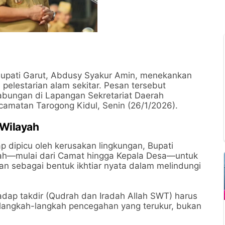
upati Garut, Abdusy Syakur Amin, menekankan
 pelestarian alam sekitar. Pesan tersebut
abungan di Lapangan Sekretariat Daerah
amatan Tarogong Kidul, Senin (26/1/2026).
 Wilayah
p dipicu oleh kerusakan lingkungan, Bupati
yah—mulai dari Camat hingga Kepala Desa—untuk
an sebagai bentuk ikhtiar nyata dalam melindungi
dap takdir (Qudrah dan Iradah Allah SWT) harus
 langkah-langkah pencegahan yang terukur, bukan