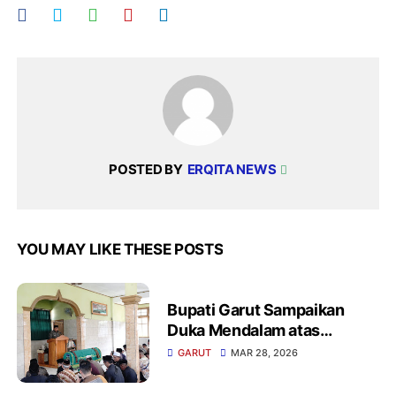
POSTED BY
ERQITA NEWS
YOU MAY LIKE THESE POSTS
Bupati Garut Sampaikan
Duka Mendalam atas
Wafatnya Sekmat
GARUT
MAR 28, 2026
Pakenjeng Irpan Fitriana