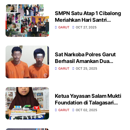
SMPN Satu Atap 1 Cibalong
Meriahkan Hari Santri
Nasional 2025 Dan Diisi
GARUT
OCT 27, 2025
Berbagai Lomba Tradisional
Sat Narkoba Polres Garut
Berhasil Amankan Dua
Pengedar Sabu Di
GARUT
OCT 25, 2025
Limbangan Belasan Paket
Siap Edar Disita
Ketua Yayasan Salam Mukti
Foundation di Talagasari
Kecamatan Banjarwangi
GARUT
OCT 02, 2025
Garut Menyalurkan Bantuan
Alat Tulis