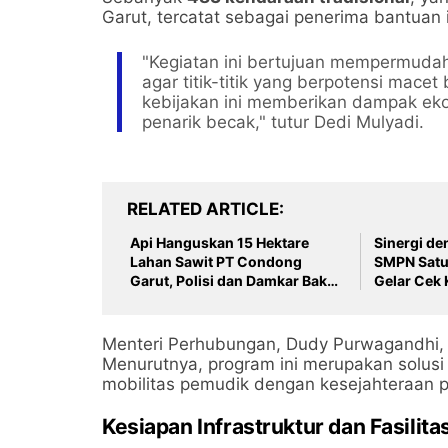
Garut, tercatat sebagai penerima bantuan i
​"Kegiatan ini bertujuan mempermuda
agar titik-titik yang berpotensi macet
kebijakan ini memberikan dampak eko
penarik becak," tutur Dedi Mulyadi.
RELATED ARTICLE
Api Hanguskan 15 Hektare
Sinergi d
Lahan Sawit PT Condong
SMPN Satu
Garut, Polisi dan Damkar Baku
Gelar Cek 
Tembak Padamkan Jago Merah
saat MPLS
​Menteri Perhubungan, Dudy Purwagandhi, me
Menurutnya, program ini merupakan solus
mobilitas pemudik dengan kesejahteraan pe
​Kesiapan Infrastruktur dan Fasilita