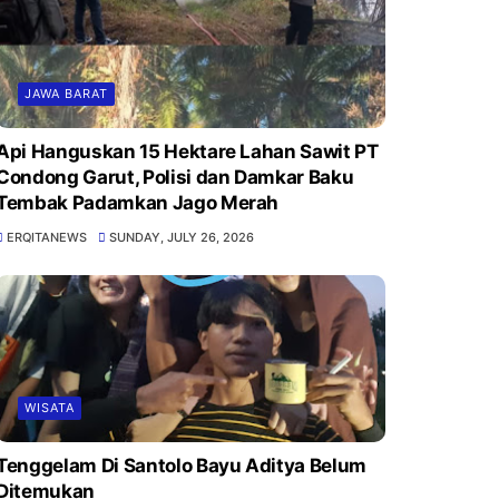
JAWA BARAT
Api Hanguskan 15 Hektare Lahan Sawit PT
Condong Garut, Polisi dan Damkar Baku
Tembak Padamkan Jago Merah
ERQITANEWS
SUNDAY, JULY 26, 2026
WISATA
Tenggelam Di Santolo Bayu Aditya Belum
Ditemukan