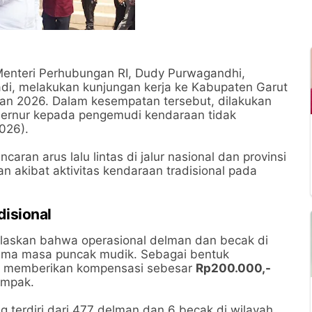
enteri Perhubungan RI, Dudy Purwagandhi,
di, melakukan kunjungan kerja ke Kabupaten Garut
ran 2026. Dalam kesempatan tersebut, dilakukan
ernur kepada pengemudi kendaraan tidak
026).
caran arus lalu lintas di jalur nasional dan provinsi
 akibat aktivitas kendaraan tradisional pada
isional
elaskan bahwa operasional delman dan becak di
elama masa puncak mudik. Sebagai bentuk
at memberikan kompensasi sebesar
Rp200.000,-
ampak.
ng terdiri dari 477 delman dan 6 becak di wilayah