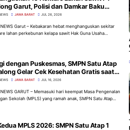
ong Garut, Polisi dan Damkar Baku
ak Padamkan Jago Merah
NEWS
JAWA BARAT
JUL 26, 2026
 NEWS Garut – Kebakaran hebat menghanguskan sekitar
are lahan perkebunan kelapa sawit Hak Guna Usaha...
rgi dengan Puskesmas, SMPN Satu Atap
along Gelar Cek Kesehatan Gratis saat
S
NEWS
JAWA BARAT
JUL 16, 2026
 NEWS GARUT – Memasuki hari keempat Masa Pengenalan
gan Sekolah (MPLS) yang ramah anak, SMPN Satu Atap...
 Kedua MPLS 2026: SMPN Satu Atap 1