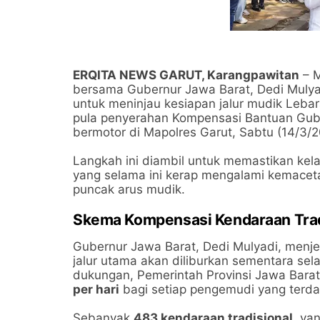
​ERQITA NEWS GARUT, Karangpawitan
– M
bersama Gubernur Jawa Barat, Dedi Mulya
untuk meninjau kesiapan jalur mudik Leba
pula penyerahan Kompensasi Bantuan Gub
bermotor di Mapolres Garut, Sabtu (14/3/2
​Langkah ini diambil untuk memastikan kelan
yang selama ini kerap mengalami kemacetan
puncak arus mudik.
​Skema Kompensasi Kendaraan Trad
​Gubernur Jawa Barat, Dedi Mulyadi, menj
jalur utama akan diliburkan sementara s
dukungan, Pemerintah Provinsi Jawa Bar
per hari
bagi setiap pengemudi yang terd
​Sebanyak
483 kendaraan tradisional
, ya