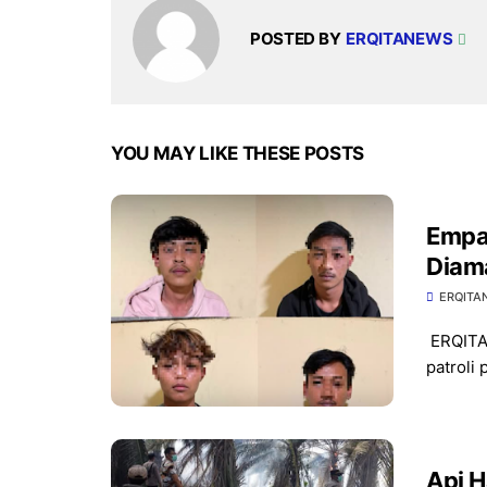
POSTED BY
ERQITANEWS
YOU MAY LIKE THESE POSTS
Empa
Diama
ERQITA
​ERQITA
patroli 
Api 