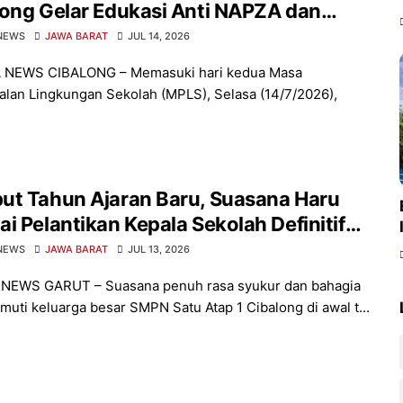
ong Gelar Edukasi Anti NAPZA dan
ndungan bersama Polsek Cibalong
NEWS
JAWA BARAT
JUL 14, 2026
 NEWS CIBALONG – Memasuki hari kedua Masa
lan Lingkungan Sekolah (MPLS), Selasa (14/7/2026),
ut Tahun Ajaran Baru, Suasana Haru
i Pelantikan Kepala Sekolah Definitif
 Satu Atap 1 Cibalong
NEWS
JAWA BARAT
JUL 13, 2026
 NEWS GARUT – Suasana penuh rasa syukur dan bahagia
muti keluarga besar SMPN Satu Atap 1 Cibalong di awal t...