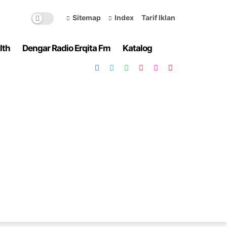
Sitemap
Index
Tarif Iklan
lth
Dengar Radio Erqita Fm
Katalog