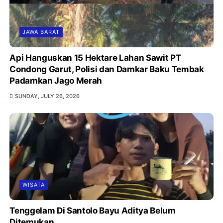
JAWA BARAT
Api Hanguskan 15 Hektare Lahan Sawit PT
Condong Garut, Polisi dan Damkar Baku Tembak
Padamkan Jago Merah
SUNDAY, JULY 26, 2026
WISATA
Tenggelam Di Santolo Bayu Aditya Belum
Ditemukan