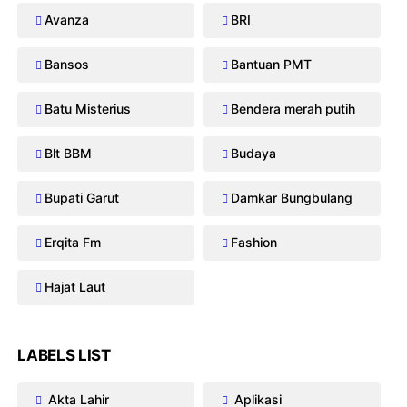
Avanza
BRI
Bansos
Bantuan PMT
Batu Misterius
Bendera merah putih
Blt BBM
Budaya
Bupati Garut
Damkar Bungbulang
Erqita Fm
Fashion
Hajat Laut
LABELS LIST
Akta Lahir
Aplikasi