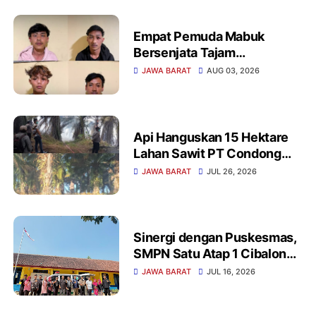
Empat Pemuda Mabuk
Bersenjata Tajam
Diamankan Polisi Saat
JAWA BARAT
AUG 03, 2026
Patroli Dini Hari
Api Hanguskan 15 Hektare
Lahan Sawit PT Condong
Garut, Polisi dan Damkar
JAWA BARAT
JUL 26, 2026
Baku Tembak Padamkan
Jago Merah
Sinergi dengan Puskesmas,
SMPN Satu Atap 1 Cibalong
Gelar Cek Kesehatan Gratis
JAWA BARAT
JUL 16, 2026
saat MPLS