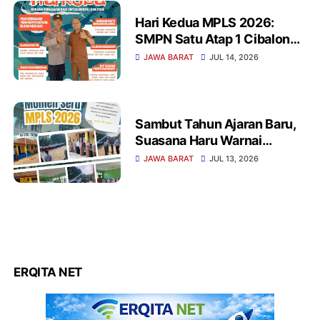
Hari Kedua MPLS 2026:
SMPN Satu Atap 1 Cibalong
Gelar Edukasi Anti NAPZA
JAWA BARAT
JUL 14, 2026
dan Perundungan bersama
Polsek Cibalong
Sambut Tahun Ajaran Baru,
Suasana Haru Warnai
Pelantikan Kepala Sekolah
JAWA BARAT
JUL 13, 2026
Definitif SMPN Satu Atap 1
Cibalong
ERQITA NET