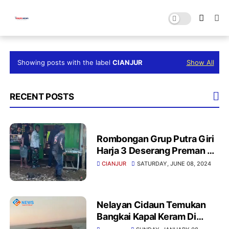
Showing posts with the label
CIANJUR
Show All
RECENT POSTS
Rombongan Grup Putra Giri
Harja 3 Deserang Preman Di
Cianjur Ternyata Ini
CIANJUR
SATURDAY, JUNE 08, 2024
Kronologisnya
Nelayan Cidaun Temukan
Bangkai Kapal Keram Di
Perairan Cilaki Cidaun