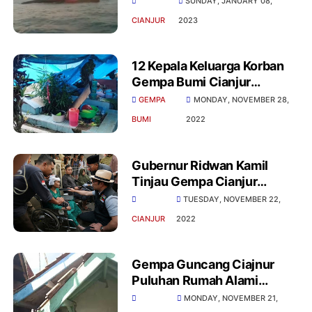
SUNDAY, JANUARY 08,
CIANJUR
2023
12 Kepala Keluarga Korban
Gempa Bumi Cianjur
Mendirikan Tenda Di Atas
GEMPA
MONDAY, NOVEMBER 28,
Kuburan
BUMI
2022
Gubernur Ridwan Kamil
Tinjau Gempa Cianjur
Pastikan Korban Tertangani
TUESDAY, NOVEMBER 22,
Maksimal
CIANJUR
2022
Gempa Guncang Ciajnur
Puluhan Rumah Alami
Kerusakan
MONDAY, NOVEMBER 21,