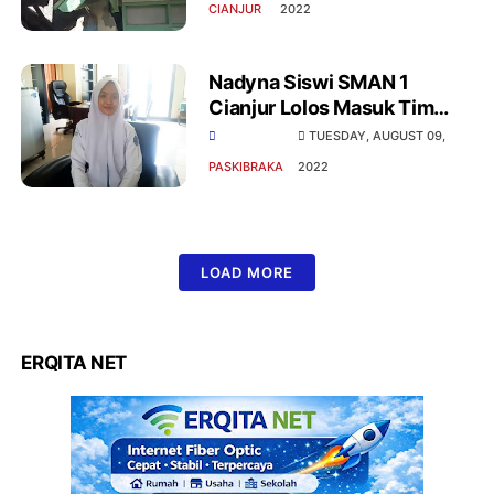
CIANJUR
2022
Nadyna Siswi SMAN 1
Cianjur Lolos Masuk Tim
Paskibraka Nasional
TUESDAY, AUGUST 09,
PASKIBRAKA
2022
LOAD MORE
ERQITA NET