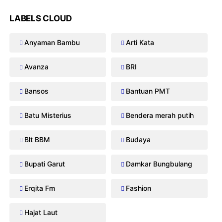
LABELS CLOUD
Anyaman Bambu
Arti Kata
Avanza
BRI
Bansos
Bantuan PMT
Batu Misterius
Bendera merah putih
Blt BBM
Budaya
Bupati Garut
Damkar Bungbulang
Erqita Fm
Fashion
Hajat Laut