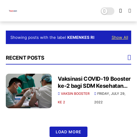
Showing posts with the label
KEMENKES RI
Show All
RECENT POSTS
Vaksinasi COVID-19 Booster
ke-2 bagi SDM Kesehatan
Diberikan Hari Ini Jumat
VAKSIN BOOSTER
FRIDAY, JULY 29,
(29/7)
KE 2
2022
LOAD MORE