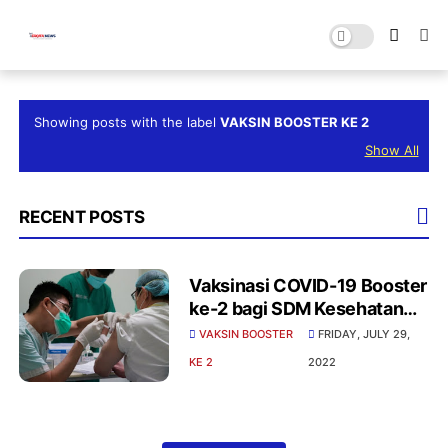
Showing posts with the label
VAKSIN BOOSTER KE 2
Show All
RECENT POSTS
Vaksinasi COVID-19 Booster
ke-2 bagi SDM Kesehatan
Diberikan Hari Ini Jumat
VAKSIN BOOSTER
FRIDAY, JULY 29,
(29/7)
KE 2
2022