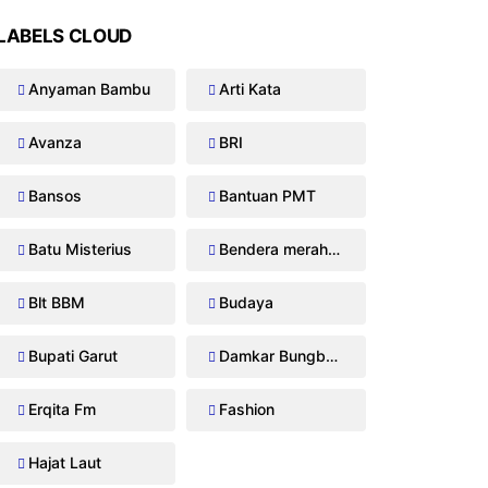
LABELS CLOUD
Anyaman Bambu
Arti Kata
Avanza
BRI
Bansos
Bantuan PMT
Batu Misterius
Bendera merah putih
Blt BBM
Budaya
Bupati Garut
Damkar Bungbulang
Erqita Fm
Fashion
Hajat Laut