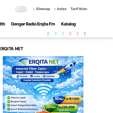
Sitemap
Index
Tarif Iklan
lth
Dengar Radio Erqita Fm
Katalog
ERQITA NET