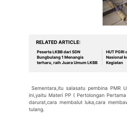
RELATED ARTICLE
Peserta LKBB dari SDN
HUT PGRI d
Bungbulang 1 Menangis
Nasional ke 77 d
terharu, raih Juara Umum LKBB
Kegiatan
Sementara,itu salasatu pembina PMR Un
ini,yaitu Materi PP ( Pertolongan Perta
darurat,cara membalut luka,cara memb
tulang.