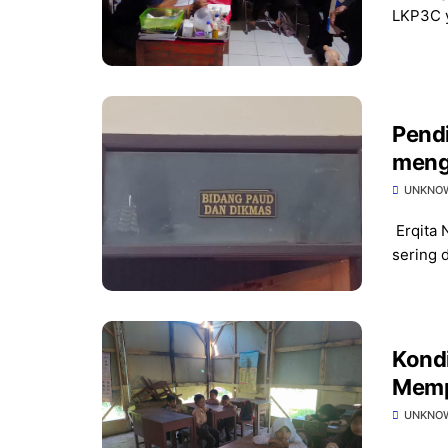
LKP3C y
Pend
meng
UNKNO
Erqita 
sering d
Kond
Memp
UNKNO