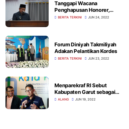
Tanggapi Wacana
Penghapusan Honorer,
Bupati Garut : Ini harus
BERITA TERKINI
JUN 24, 2022
mendapatkan perhatian
yang sangat serius
Forum Diniyah Takmiliyah
Adakan Pelantikan Kordes
BERITA TERKINI
JUN 23, 2022
Menparekraf RI Sebut
Kabupaten Garut sebagai
Kabupaten Pariwisata
ALANG
JUN 19, 2022