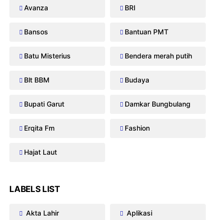
Avanza
BRI
Bansos
Bantuan PMT
Batu Misterius
Bendera merah putih
Blt BBM
Budaya
Bupati Garut
Damkar Bungbulang
Erqita Fm
Fashion
Hajat Laut
LABELS LIST
Akta Lahir
Aplikasi