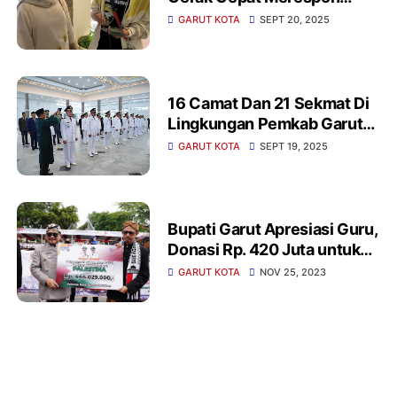
Keluhan Warga
GARUT KOTA
SEPT 20, 2025
16 Camat Dan 21 Sekmat Di
Lingkungan Pemkab Garut
Dilantik Bupati Garut
GARUT KOTA
SEPT 19, 2025
Bupati Garut Apresiasi Guru,
Donasi Rp. 420 Juta untuk
Palestina di Momentum Hari
GARUT KOTA
NOV 25, 2023
Guru Nasional