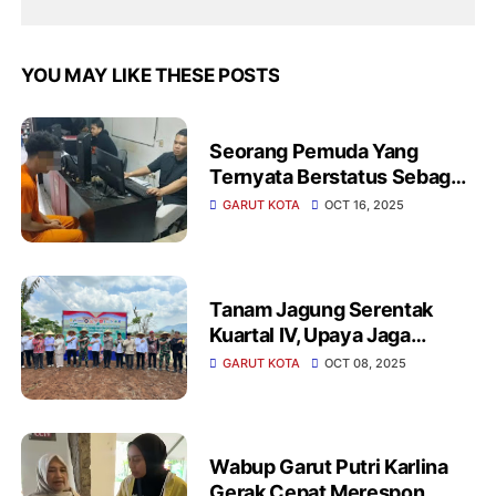
YOU MAY LIKE THESE POSTS
Seorang Pemuda Yang
Ternyata Berstatus Sebagai
Mahasiswa Di Kabupaten
GARUT KOTA
OCT 16, 2025
Garut, Harus Berurusan
Dengan Pihak Kepolisian
Tanam Jagung Serentak
Kuartal IV, Upaya Jaga
Ketahanan Pangan
GARUT KOTA
OCT 08, 2025
Wabup Garut Putri Karlina
Gerak Cepat Merespon