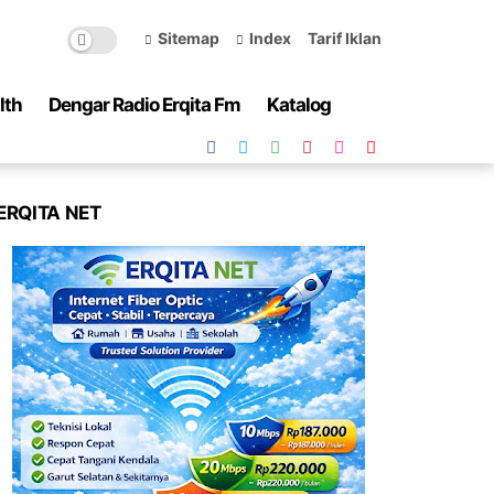
Sitemap
Index
Tarif Iklan
lth
Dengar Radio Erqita Fm
Katalog
ERQITA NET