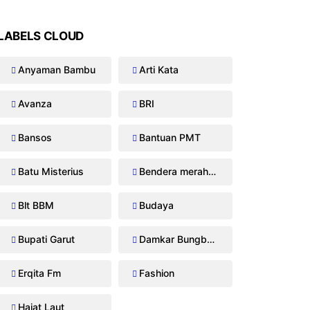
LABELS CLOUD
Anyaman Bambu
Arti Kata
Avanza
BRI
Bansos
Bantuan PMT
Batu Misterius
Bendera merah putih
Blt BBM
Budaya
Bupati Garut
Damkar Bungbulang
Erqita Fm
Fashion
Hajat Laut