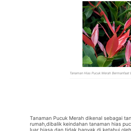
Tanaman Hias Pucuk Merah Bermanfaat 
Tanaman Pucuk Merah dikenal sebagai tan
rumah,dibalik keindahan tanaman hias pucu
luar biasa,dan tidak banyak di ketahui ol