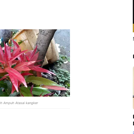
h Ampuh Atasai kangker