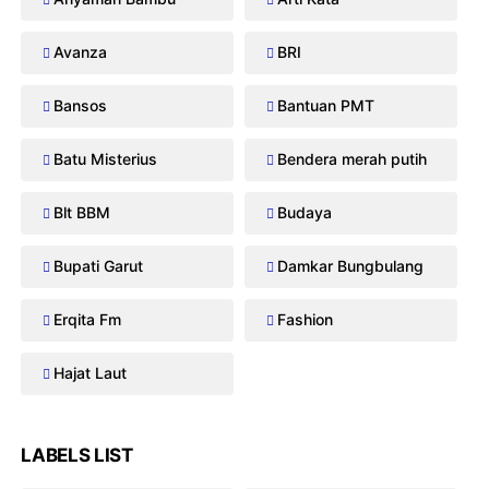
Avanza
BRI
Bansos
Bantuan PMT
Batu Misterius
Bendera merah putih
Blt BBM
Budaya
Bupati Garut
Damkar Bungbulang
Erqita Fm
Fashion
Hajat Laut
LABELS LIST