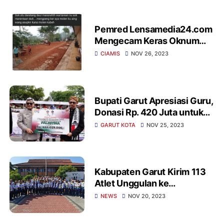
Pemred Lensamedia24.com
Mengecam Keras Oknum
Guru Yang Hina Wartawan Di
CIAMIS
NOV 26, 2023
Ciamis Jawabarat
Bupati Garut Apresiasi Guru,
Donasi Rp. 420 Juta untuk
Palestina di Momentum Hari
GARUT KOTA
NOV 25, 2023
Guru Nasional
Kabupaten Garut Kirim 113
Atlet Unggulan ke
PORPEMDA Jawa Barat - XV
NEWS
NOV 20, 2023
Tahun 2023