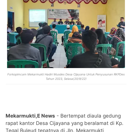
Forkopimcam Mekarmukti Hadiri Musdes Desa Cijayana Untuk Penyusunan RKPDes
Tahun 2023, Selasa(20/9/22)
Mekarmukti,E News
- Bertempat diaula gedung
rapat kantor Desa Cijayana yang beralamat di Kp.
Tegal Buleud tepatnya di Jln. Mekarmukti