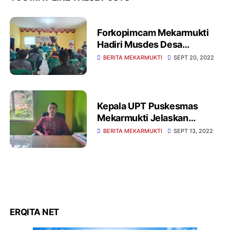
Forkopimcam Mekarmukti
Hadiri Musdes Desa
Cijayana Untuk Penyusunan
BERITA MEKARMUKTI
SEPT 20, 2022
RKPDes Tahun 2023
Kepala UPT Puskesmas
Mekarmukti Jelaskan
Kinerjanya Untuk Program
BERITA MEKARMUKTI
SEPT 13, 2022
BIAN
ERQITA NET