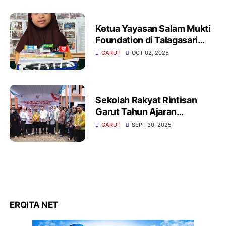
Siap Edar Disita
Ketua Yayasan Salam Mukti
Foundation di Talagasari
Kecamatan Banjarwangi
GARUT
OCT 02, 2025
Garut Menyalurkan Bantuan
Alat Tulis
‎Sekolah Rakyat Rintisan
Garut Tahun Ajaran
GARUT
SEPT 30, 2025
ERQITA NET