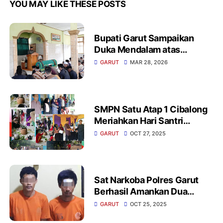
YOU MAY LIKE THESE POSTS
Bupati Garut Sampaikan
Duka Mendalam atas
Wafatnya Sekmat
GARUT
MAR 28, 2026
Pakenjeng Irpan Fitriana
SMPN Satu Atap 1 Cibalong
Meriahkan Hari Santri
Nasional 2025 Dan Diisi
GARUT
OCT 27, 2025
Berbagai Lomba Tradisional
Sat Narkoba Polres Garut
Berhasil Amankan Dua
Pengedar Sabu Di
GARUT
OCT 25, 2025
Limbangan Belasan Paket