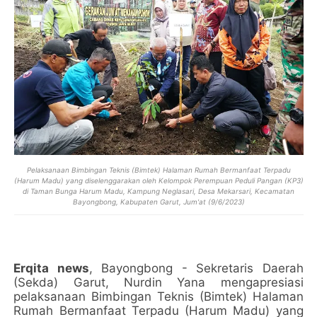
Pelaksanaan Bimbingan Teknis (Bimtek) Halaman Rumah Bermanfaat Terpadu
(Harum Madu) yang diselenggarakan oleh Kelompok Perempuan Peduli Pangan (KP3)
di Taman Bunga Harum Madu, Kampung Neglasari, Desa Mekarsari, Kecamatan
Bayongbong, Kabupaten Garut, Jum'at (9/6/2023)
Erqita news
, Bayongbong - Sekretaris Daerah
(Sekda) Garut, Nurdin Yana mengapresiasi
pelaksanaan Bimbingan Teknis (Bimtek) Halaman
Rumah Bermanfaat Terpadu (Harum Madu) yang