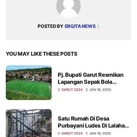
POSTED BY
ERQITA NEWS
YOU MAY LIKE THESE POSTS
Pj. Bupati Garut Resmikan
Lapangan Sepak Bola
Cisanggiri di Kecamatan
GARUT 2024
JAN 18, 2025
Cibalong
Satu Rumah Di Desa
Purbayani Ludes Di Lalahap
Sijago Merah
GARUT 2024
JAN 18, 2025