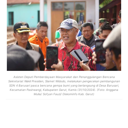
Asisten Deputi Pemberdayaan Masyarakat dan Penanggulangan Bencana
Sekretariat Wakil Presiden, Slamet Widodo, melakukan pengecekan pembangunan
SDN 4 Barusari pasca bencana gempa bumi yang berlangsung di Desa Barusari,
Kecamatan Pasirwangi, Kabupaten Garut, Kamis (31/10/2024). (Foto: Anggana
Mulia/ Sofyan Fauzi/ Diskominfo Kab. Garut)