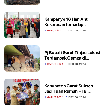
Kampanye 16 Hari Anti
Kekerasan terhadap
Perempuan, Pemkab Garut
GARUT 2024
DEC 09, 2024
Gelar Senam Bersama
Pj Bupati Garut Tinjau Lokasi
Terdampak Gempa di
Sukaresmi, Pastikan
GARUT 2024
DEC 08, 2024
Penanganan Cepat
Kabupaten Garut Sukses
Jadi Tuan Rumah FTBI
Tingkat Provinsi Jawa Barat
GARUT 2024
DEC 06, 2024