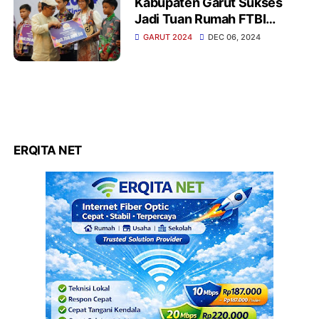
Kabupaten Garut Sukses
Jadi Tuan Rumah FTBI
Tingkat Provinsi Jawa Barat
GARUT 2024
DEC 06, 2024
ERQITA NET