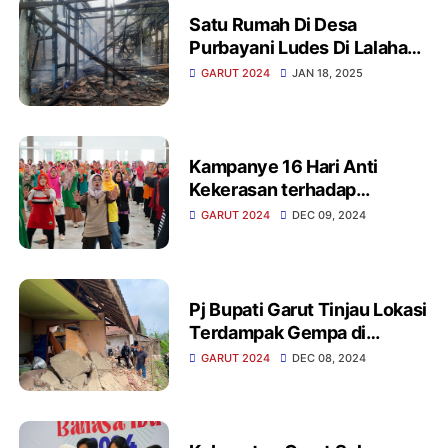
Satu Rumah Di Desa
Purbayani Ludes Di Lalahap
Sijago Merah
GARUT 2024
JAN 18, 2025
Kampanye 16 Hari Anti
Kekerasan terhadap
Perempuan, Pemkab Garut
GARUT 2024
DEC 09, 2024
Gelar Senam Bersama
Pj Bupati Garut Tinjau Lokasi
Terdampak Gempa di
Sukaresmi, Pastikan
GARUT 2024
DEC 08, 2024
Penanganan Cepat