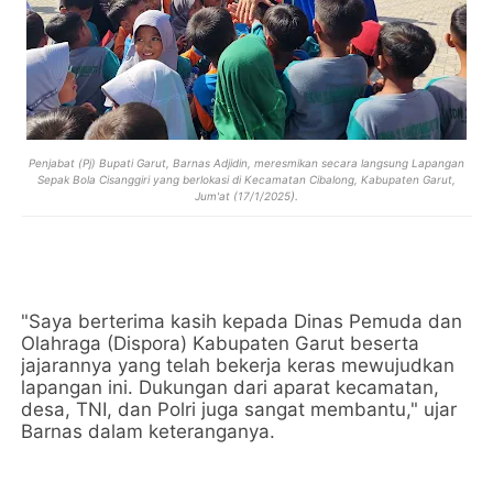
Penjabat (Pj) Bupati Garut, Barnas Adjidin, meresmikan secara langsung Lapangan
Sepak Bola Cisanggiri yang berlokasi di Kecamatan Cibalong, Kabupaten Garut,
).
Jum'at (17/1/2025
"Saya berterima kasih kepada Dinas Pemuda dan
Olahraga (Dispora) Kabupaten Garut beserta
jajarannya yang telah bekerja keras mewujudkan
lapangan ini. Dukungan dari aparat kecamatan,
desa, TNI, dan Polri juga sangat membantu," ujar
Barnas dalam keteranganya.