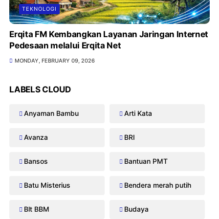
TEKNOLOGI
Erqita FM Kembangkan Layanan Jaringan Internet
Pedesaan melalui Erqita Net
MONDAY, FEBRUARY 09, 2026
LABELS CLOUD
Anyaman Bambu
Arti Kata
Avanza
BRI
Bansos
Bantuan PMT
Batu Misterius
Bendera merah putih
Blt BBM
Budaya