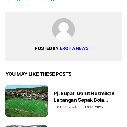
POSTED BY
ERQITA NEWS
YOU MAY LIKE THESE POSTS
Pj. Bupati Garut Resmikan
Lapangan Sepak Bola
Cisanggiri di Kecamatan
GARUT 2024
JAN 18, 2025
Cibalong